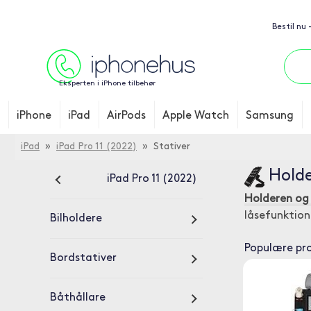
Bestil nu
Eksperten i iPhone tilbehør
iPhone
iPad
AirPods
Apple Watch
Samsung
iPad
»
iPad Pro 11 (2022)
» Stativer
Holder
iPad Pro 11 (2022)
Holderen og 
låsefunktion 
Bilholdere
Populære pr
Bordstativer
Båthållare