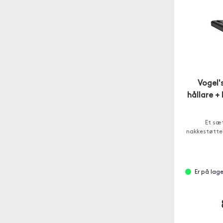
Vogel'
hållare +
Et sæ
nakkestøtteh
Er på lag