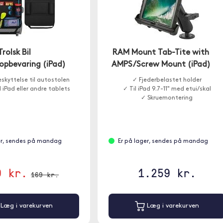
Trolsk Bil
RAM Mount Tab-Tite with
pbevaring (iPad)
AMPS/Screw Mount (iPad)
skyttelse til autostolen
✓ Fjederbelastet holder
l iPad eller andre tablets
✓ Til iPad 9.7-11" med etui/skal
✓ Skruemontering
er, sendes på mandag
Er på lager, sendes på mandag
9 kr.
1.259 kr.
169 kr.
Læg i varekurven
Læg i varekurven