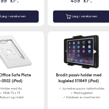
99 kr.
459 kr.
Læg i varekurven
Læg i varekurven
Office Safe Plate
Brodit passiv holder med
0502 (iPad)
kugleled 511849 (iPad)
Holder med lås
✓ Justerbar passiv tabletholder
✓ VESA 75 x 75
✓ Med kugleled
Robust og stabil
✓ Holderen er crashtestet