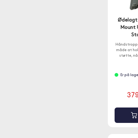
Ødelagt
Mount 
St
Håndstroppe
måde at hol
støtte, nå
Er på lag
37