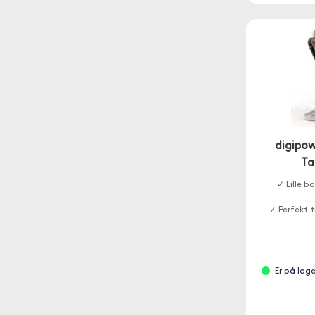
digipow
Ta
✓ Lille b
✓ Perfekt t
Er på lag