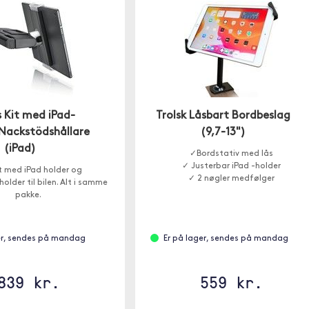
s Kit med iPad-
Trolsk Låsbart Bordbeslag
 Nackstödshållare
(9,7-13")
(iPad)
✓Bordstativ med lås
✓ Justerbar iPad -holder
t med iPad holder og
✓ 2 nøgler medfølger
older til bilen. Alt i samme
pakke.
er, sendes på mandag
Er på lager, sendes på mandag
839 kr.
559 kr.