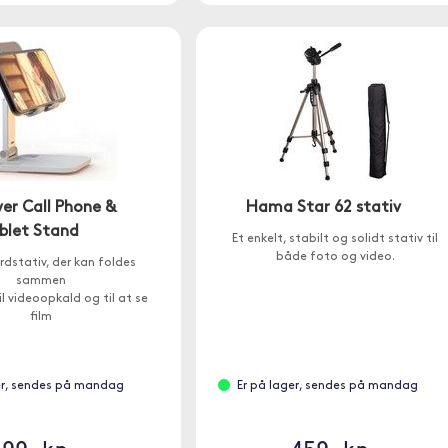
er Call Phone &
Hama Star 62 stativ
blet Stand
Et enkelt, stabilt og solidt stativ til
både foto og video.
ordstativ, der kan foldes
sammen
il videoopkald og til at se
film
er, sendes på mandag
Er på lager, sendes på mandag