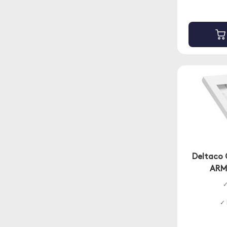
Deltaco 
ARM-
✓
✓ 