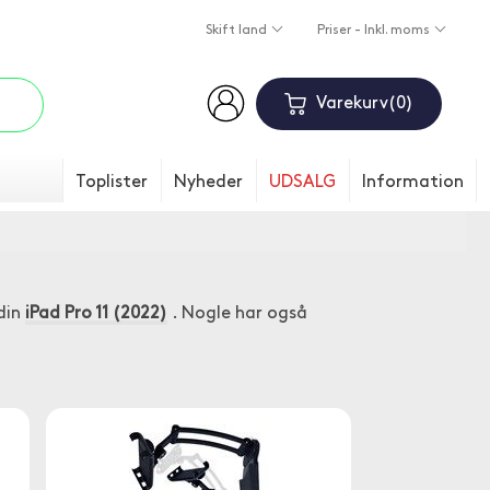
Skift land
Priser - Inkl. moms
Varekurv
0
Toplister
Nyheder
UDSALG
Information
din
iPad Pro 11 (2022)
. Nogle har også