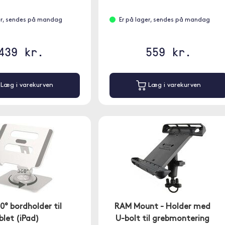
er, sendes på mandag
Er på lager, sendes på mandag
439 kr.
559 kr.
Læg i varekurven
Læg i varekurven
0° bordholder til
RAM Mount - Holder med
blet (iPad)
U-bolt til grebmontering