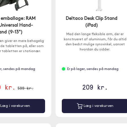
 emballage: RAM
Deltaco Desk Clip Stand
Universal Hand-
(iPad)
and (9-13")
Med den lange fleksible arm, der er
konstrueret af aluminium, får du altid
n giver en mere behagelig
den bedst mulige synsvinkel, uanset
de tabletten på, eller som
hvordan du sidder.
r tabletten er stationær.
er, sendes på mandag
Er på lager, sendes på mandag
9 kr.
209 kr.
599 kr.
Læg i varekurven
Læg i varekurven