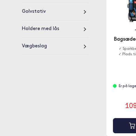
Golvstativ
Holdere med lås
Bagsædeo
Vægbeslag
✓ Sparkbe
✓ Plads ti
Er på lag
10