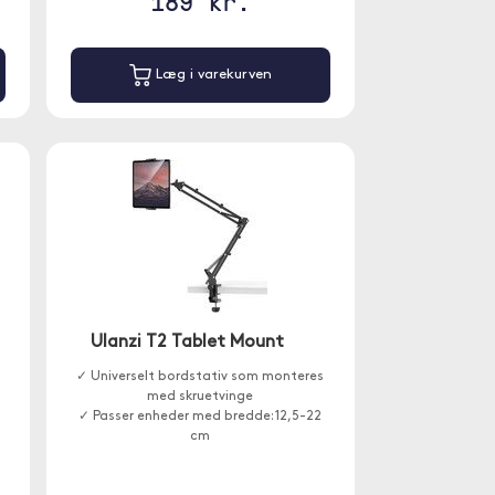
189 kr.
Læg i varekurven
Ulanzi T2 Tablet Mount
✓ Universelt bordstativ som monteres
med skruetvinge
✓ Passer enheder med bredde: 12,5-22
cm