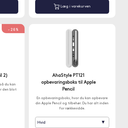
Læg i varekurven
-26%
l 2)
AhaStyle PT121
opbevaringsboks til Apple
 så du kan
Pencil
r den blot
En opbevaringsboks, hvor du kan opbevare
din Apple Pencil og tilbehør. Du har alt inden
for rækkevidde.
▾
Hvid