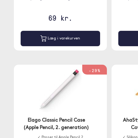
69 kr.
Læg i varekurven
-29%
Elago Classic Pencil Case
AhaSty
(Apple Pencil, 2. generation)
Cov
✓ Passer til Apple Pencil 2
✓ Siliko