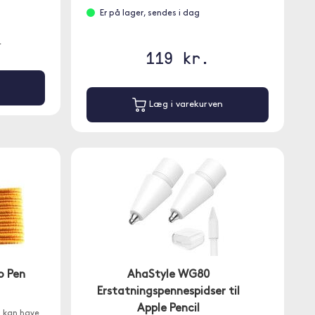
Er på lager, sendes i dag
.
119 kr.
Læg i varekurven
o Pen
AhaStyle WG80
Erstatningspennespidser til
Apple Pencil
u kan have