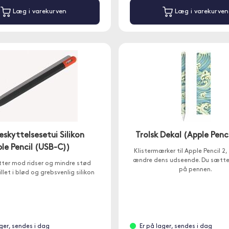
Læg i varekurven
Læg i varekurven
eskyttelsesetui Silikon
Trolsk Dekal (Apple Penci
le Pencil (USB-C))
Klistermærker til Apple Pencil 2,
ændre dens udseende. Du sætte
tter mod ridser og mindre stød
på pennen.
llet i blød og grebsvenlig silikon
ager, sendes i dag
Er på lager, sendes i dag