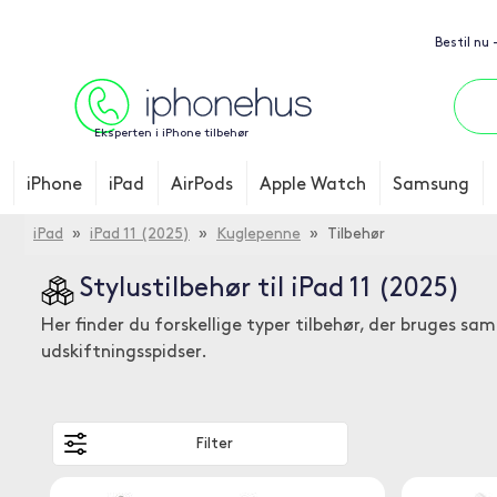
Bestil nu 
Eksperten i iPhone tilbehør
iPhone
iPad
AirPods
Apple Watch
Samsung
iPad
»
iPad 11 (2025)
»
Kuglepenne
» Tilbehør
Stylustilbehør til iPad 11 (2025)
Her finder du forskellige typer tilbehør, der bruges sa
udskiftningsspidser.
Filter