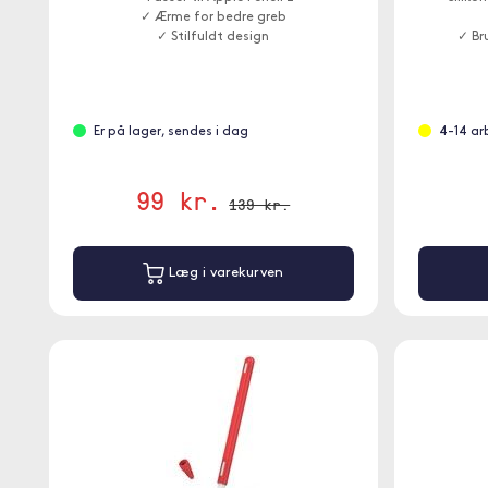
✓ Ærme for bedre greb
✓ Stilfuldt design
✓ Bru
Er på lager, sendes i dag
4-14 ar
99 kr.
139 kr.
Læg i varekurven