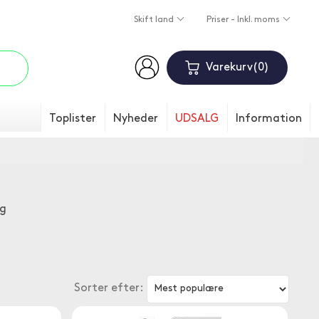
Skift land
Priser - Inkl. moms
Varekurv
0
Toplister
Nyheder
UDSALG
Information
og
Sorter efter: