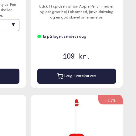
tylus. Pen
Udskift spidsen af din Apple Pencil med en
skaller,
ny, der giver høj følsomhed, jævn skrivning
e.
og en god skrivefornemmelse.
▾
Er på lager, sendes i dag
109 kr.
Læg i varekurven
-47%