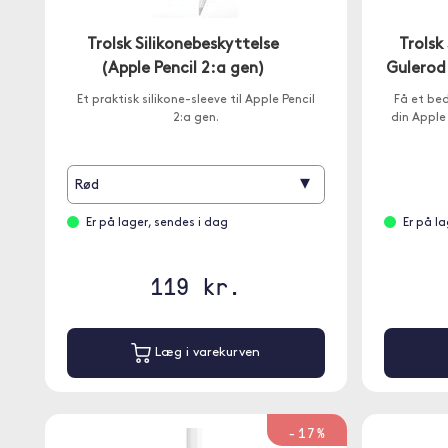
Trolsk Silikonebeskyttelse
Trolsk
(Apple Pencil 2:a gen)
Gulerod 
Et praktisk silikone-sleeve til Apple Pencil
Få et be
2:a gen.
din Apple
▾
Rød
Er på lager, sendes i dag
Er på l
119 kr.
Læg i varekurven
-17%