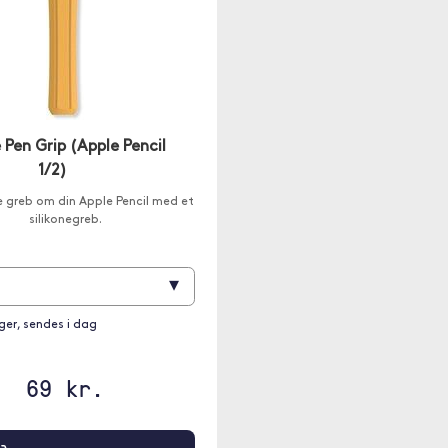
Pen Grip (Apple Pencil
1/2)
e greb om din Apple Pencil med et
silikonegreb.
▾
ager, sendes i dag
69 kr.