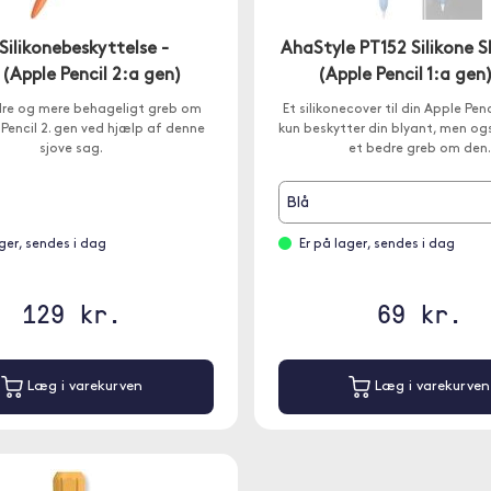
 Silikonebeskyttelse -
AhaStyle PT152 Silikone S
(Apple Pencil 2:a gen)
(Apple Pencil 1:a gen
dre og mere behageligt greb om
Et silikonecover til din Apple Penc
 Pencil 2. gen ved hjælp af denne
kun beskytter din blyant, men ogs
sjove sag.
et bedre greb om den.
Blå
ager, sendes i dag
Er på lager, sendes i dag
129 kr.
69 kr.
Læg i varekurven
Læg i varekurven