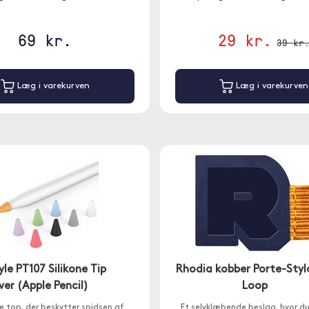
69 kr.
29 kr.
39 kr
Læg i varekurven
Læg i varekurven
le PT107 Silikone Tip
Rhodia kobber Porte-Styl
er (Apple Pencil)
Loop
ne top, der beskytter spidsen af
Et selvklæbende beslag, hvor d