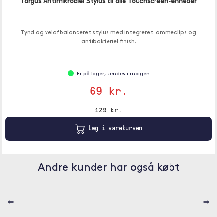
Targus Antimikrobiel Stylus til alle Touchscreen-enheder
Tynd og velafbalanceret stylus med integreret lommeclips og
antibakteriel finish.
Er på lager, sendes i morgen
69 kr.
129 kr.
Læg i varekurven
Andre kunder har også købt
⇦
⇨