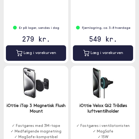
Er på lager, sendes i dag
Fjernlagring, ca. 3-8 hverdage
279 kr.
549 kr.
Læg i varekurven
Læg i varekurven
iOttie iTap 3 Magnetisk Flush
iOttie Velox Qi2 Trådløs
Mount
luftventilholder
✓ Fastgøres med 3M-tape
✓ Fastgøres i ventilatorristen
✓ Medfølgende magnetring
✓ MagSafe
✓ MagSafe-kompatibel
✓ 15W