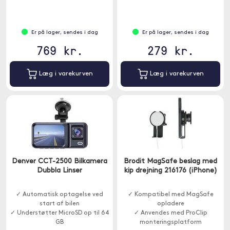
ujævn veje.
Er på lager, sendes i dag
Er på lager, sendes i dag
769 kr.
279 kr.
Læg i varekurven
Læg i varekurven
Denver CCT-2500 Bilkamera
Brodit MagSafe beslag med
Dubbla Linser
kip drejning 216176 (iPhone)
✓ Automatisk optagelse ved
✓ Kompatibel med MagSafe
start af bilen
opladere
✓ Understøtter MicroSD op til 64
✓ Anvendes med ProClip
GB
monteringsplatform