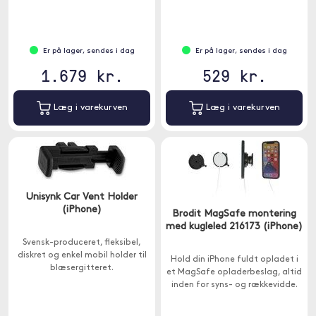
Er på lager, sendes i dag
Er på lager, sendes i dag
1.679 kr.
529 kr.
Læg i varekurven
Læg i varekurven
Unisynk Car Vent Holder
(iPhone)
Brodit MagSafe montering
med kugleled 216173 (iPhone)
Svensk-produceret, fleksibel,
diskret og enkel mobil holder til
Hold din iPhone fuldt opladet i
blæsergitteret.
et MagSafe opladerbeslag, altid
inden for syns- og rækkevidde.