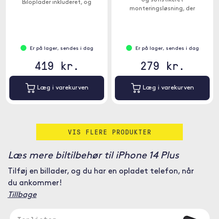
og sofistikeret
Biloplader inkluderet, og
monteringsløsning, der
beslaget har trust til en
fastgøres til bilens
understøtning nedenunder til
instrumentpanel.
enheden.
Er på lager, sendes i dag
Er på lager, sendes i dag
419 kr.
279 kr.
Læg i varekurven
Læg i varekurven
VIS FLERE PRODUKTER
Læs mere biltilbehør til iPhone 14 Plus
Tilføj en billader, og du har en opladet telefon, når
du ankommer!
Tillbage