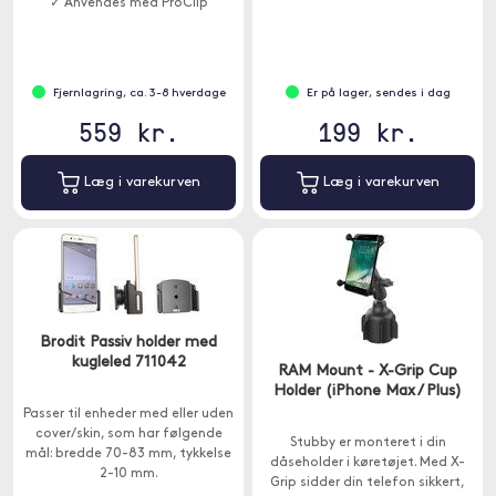
✓ Anvendes med ProClip
Fjernlagring, ca. 3-8 hverdage
Er på lager, sendes i dag
559 kr.
199 kr.
Læg i varekurven
Læg i varekurven
Brodit Passiv holder med
kugleled 711042
RAM Mount - X-Grip Cup
Holder (iPhone Max / Plus)
Passer til enheder med eller uden
cover/skin, som har følgende
Stubby er monteret i din
mål: bredde 70-83 mm, tykkelse
dåseholder i køretøjet. Med X-
2-10 mm.
Grip sidder din telefon sikkert,