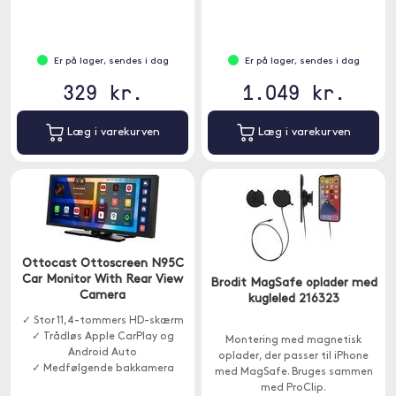
håndfri tilstand.
ujævn veje.
Er på lager, sendes i dag
Er på lager, sendes i dag
329 kr.
1.049 kr.
Læg i varekurven
Læg i varekurven
Ottocast Ottoscreen N95C
Car Monitor With Rear View
Brodit MagSafe oplader med
Camera
kugleled 216323
✓ Stor 11,4-tommers HD-skærm
✓ Trådløs Apple CarPlay og
Montering med magnetisk
Android Auto
oplader, der passer til iPhone
✓ Medfølgende bakkamera
med MagSafe. Bruges sammen
med ProClip.