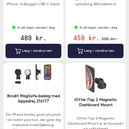
iPhone . Indbygget USB-C kabel.
opladning. Bilholderen er
magnetisk, 9 stærke magneter
holder din telefon.
Er på lager, sendes i dag
Er på lager, sendes i dag
489 kr.
459 kr.
539 kr.
Læg i varekurven
Læg i varekurven
Brodit MagSafe-beslag med
iOttie iTap 2 Magnetic
kippedrej 216177
Dashboard Mount
Din iPhone holdes godt på plads
iOttie iTap 2 Magnetic
i en lodret position, der giver dig
Dashboard Mount er en kompakt
maksimal mobildækning.