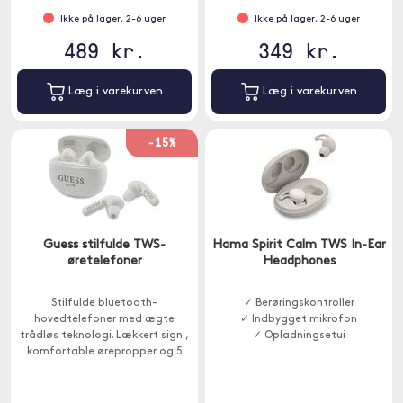
Ikke på lager, 2-6 uger
Ikke på lager, 2-6 uger
489 kr.
349 kr.
Læg i varekurven
Læg i varekurven
-15%
Guess stilfulde TWS-
Hama Spirit Calm TWS In-Ear
øretelefoner
Headphones
Stilfulde bluetooth-
✓ Berøringskontroller
hovedtelefoner med ægte
✓ Indbygget mikrofon
trådløs teknologi. Lækkert sign ,
✓ Opladningsetui
komfortable ørepropper og 5
timers taletid.