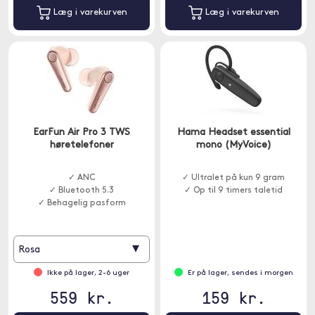
Læg i varekurven
Læg i varekurven
EarFun Air Pro 3 TWS
Hama Headset essential
høretelefoner
mono (MyVoice)
✓ ANC
✓ Ultralet på kun 9 gram
✓ Bluetooth 5.3
✓ Op til 9 timers taletid
✓ Behagelig pasform
▾
Rosa
Ikke på lager, 2-6 uger
Er på lager, sendes i morgen
559 kr.
159 kr.