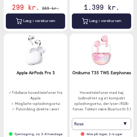
299 kr.
1.399 kr.
369 kr.
Læg i varekurven
Læg i varekurven
Apple AirPods Pro 3
Onikuma T35 TWS Earphones
✓Trådløse hovedtelefoner fra
Hovedtelefoner med høj
Apple
lydkvalitet og et kompakt
✓ MagSafe-opladningsetui
opladningsetui, der lyser i RGB-
✓ Pulsmåling direkte i øret
farver. Takket være Bluetooth 5.1
kan du nyde en hurtig, stabil
forbindelse.
▾
Rosa
Fjernlagring, ca. 3-8 hverdage
Ikke på lager, 2-6 uger