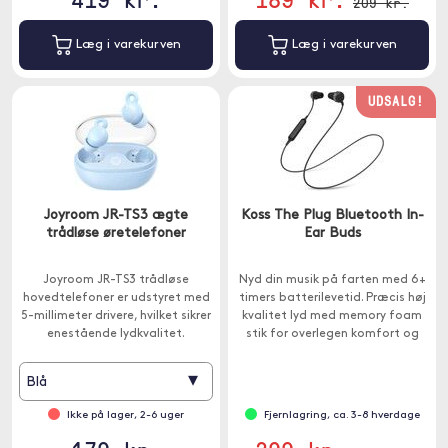
209 kr.
Læg i varekurven
Læg i varekurven
UDSALG!
Joyroom JR-TS3 ægte
Koss The Plug Bluetooth In-
trådløse øretelefoner
Ear Buds
Joyroom JR-TS3 trådløse
Nyd din musik på farten med 6+
hovedtelefoner er udstyret med
timers batterilevetid. Præcis høj
5-millimeter drivere, hvilket sikrer
kvalitet lyd med memory foam
enestående lydkvalitet.
stik for overlegen komfort og
lydisolering.
▾
Blå
Ikke på lager, 2-6 uger
Fjernlagring, ca. 3-8 hverdage