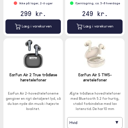
Ikke på lager, 2-6 uger
Fjernlagring, ca. 3-8 hverdage
299 kr.
249 kr.
Læg i varekurven
Læg i varekurven
EarFun Air 2 True trådløse
EarFun Air S TWS-
høretelefoner
øretelefoner
EarFun Air 2-hovedtelefonerne
Ægte trådløse hovedtelefoner
gengiver en rigt detaljeret lyd, så
med Bluetooth 5.2 for hurtig,
du kan nyde din musik i højeste
stabil forbindelse med lav
kvalitet.
latenstid. De har 10 mm
kompositdrivere og den nyeste
Qualcomm-chip. De har også en
▾
Hvid
IPX5-klassificering.