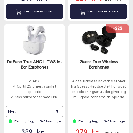
Læg i varekurven
Læg i varekurven
-22%
DeFunc True ANC II TWS In-
Guess True Wireless
Ear Earphones
Earphones
✓ ANC
Ægte trådløse hovedtelefoner
✓ Op til 25 timers samlet
fra Guess . Headsettet har også
spilletid
et opladningsetui, der giver dig
✓ Seks mikrofoner med ENC
mulighed for nemt at oplade
dine høretelefoner på farten.
▾
Hvit
Fjernlagring, ca. 3-8 hverdage
Fjernlagring, ca. 3-8 hverdage
389 kr.
379 kr.
489 kr.