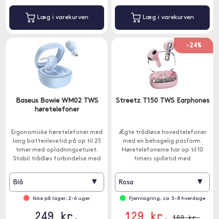
Læg i varekurven
Læg i varekurven
-24%
Baseus Bowie WM02 TWS
Streetz T150 TWS Earphones
høretelefoner
Ergonomiske høretelefoner med
Ægte trådløse hovedtelefoner
lang batterilevetid på op til 25
med en behagelig pasform.
timer med opladningsetuiet.
Høretelefonerne har op til 10
Stabil trådløs forbindelse med
timers spilletid med
Bluetooth 5.3.
opladningsetuiet og Bluetooth
5.2 giver en stabil forbindelse.
▾
▾
Blå
Rosa
Ikke på lager, 2-6 uger
Fjernlagring, ca. 3-8 hverdage
249 kr.
129 kr.
169 kr.