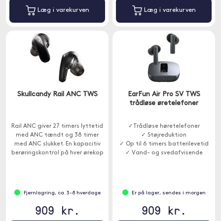
Læg i varekurven
Læg i varekurven
Skullcandy Rail ANC TWS
EarFun Air Pro SV TWS
trådløse øretelefoner
Rail ANC giver 27 timers lyttetid
✓Trådløse høretelefoner
med ANC tændt og 38 timer
✓ Støjreduktion
med ANC slukket. En kapacitiv
✓ Op til 6 timers batterilevetid
berøringskontrol på hver ørekop
✓ Vand- og svedafvisende
gør justeringer nemme.
Fjernlagring, ca. 3-8 hverdage
Er på lager, sendes i morgen
909 kr.
909 kr.