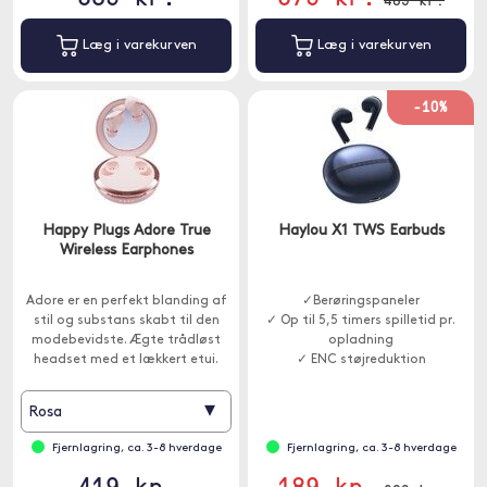
Læg i varekurven
Læg i varekurven
-10%
Happy Plugs Adore True
Haylou X1 TWS Earbuds
Wireless Earphones
Adore er en perfekt blanding af
✓Berøringspaneler
stil og substans skabt til den
✓ Op til 5,5 timers spilletid pr.
modebevidste. Ægte trådløst
opladning
headset med et lækkert etui.
✓ ENC støjreduktion
▾
Rosa
Fjernlagring, ca. 3-8 hverdage
Fjernlagring, ca. 3-8 hverdage
419 kr.
189 kr.