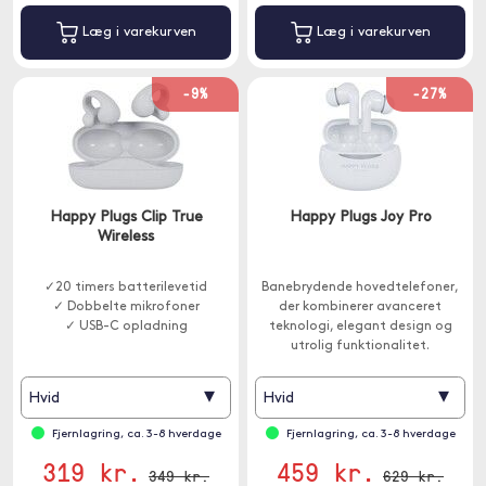
Læg i varekurven
Læg i varekurven
-9%
-27%
Happy Plugs Clip True
Happy Plugs Joy Pro
Wireless
✓20 timers batterilevetid
Banebrydende hovedtelefoner,
✓ Dobbelte mikrofoner
der kombinerer avanceret
✓ USB-C opladning
teknologi, elegant design og
utrolig funktionalitet.
Høretelefonerne har aktiv
støjreduktion og indbygget
▾
▾
Hvid
Hvid
mikrofon.
Fjernlagring, ca. 3-8 hverdage
Fjernlagring, ca. 3-8 hverdage
319 kr.
459 kr.
349 kr.
629 kr.