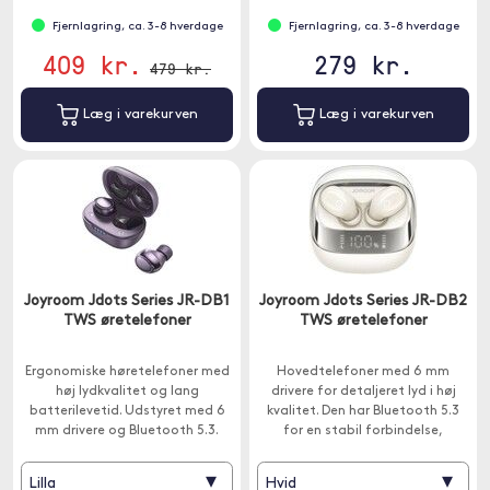
Fjernlagring, ca. 3-8 hverdage
Fjernlagring, ca. 3-8 hverdage
409 kr.
279 kr.
479 kr.
Læg i varekurven
Læg i varekurven
Joyroom Jdots Series JR-DB1
Joyroom Jdots Series JR-DB2
TWS øretelefoner
TWS øretelefoner
Ergonomiske høretelefoner med
Hovedtelefoner med 6 mm
høj lydkvalitet og lang
drivere for detaljeret lyd i høj
batterilevetid. Udstyret med 6
kvalitet. Den har Bluetooth 5.3
mm drivere og Bluetooth 5.3.
for en stabil forbindelse,
indbyggede mikrofoner og op til
42 timers brug pr.
▾
▾
Lilla
Hvid