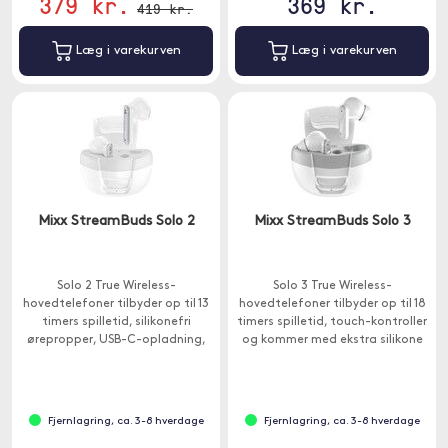
379 kr.
369 kr.
419 kr.
Læg i varekurven
Læg i varekurven
Mixx StreamBuds Solo 2
Mixx StreamBuds Solo 3
Solo 2 True Wireless-
Solo 3 True Wireless-
hovedtelefoner tilbyder op til 13
hovedtelefoner tilbyder op til 18
timers spilletid, silikonefri
timers spilletid, touch-kontroller
ørepropper, USB-C-opladning,
og kommer med ekstra silikone
touch-kontroller og er
ørepuder for en personlig
kompatible med Google og Siri
pasform.
Assistant.
Fjernlagring, ca. 3-8 hverdage
Fjernlagring, ca. 3-8 hverdage