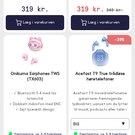
319 kr.
319 kr.
349 kr.
Læg i varekurven
Læg i varekurven
-39%
Onikuma Earphones TWS
Acefast T9 True trådløse
(TX603)
høretelefoner
✓ Bluetooth 5.4 med lav
Acefast T9-hovedtelefonerne
latenstid
garanterer fremragende
✓ Dobbelt mikrofon med ENC
lydkvalitet, uanset om du lytter
✓ Sejt lyserødt design
til musik, podcasts eller taler i
telefon.
▾
Blå
Fjernlagring, ca. 3-8 hverdage
Fjernlagring, ca. 3-8 hverdage