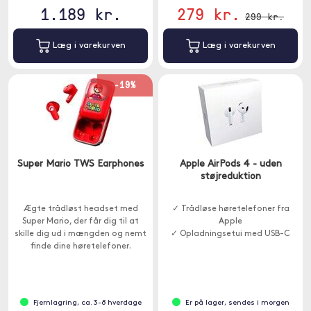
1.189 kr.
279 kr.
299 kr.
Læg i varekurven
Læg i varekurven
-19%
Super Mario TWS Earphones
Apple AirPods 4 - uden
støjreduktion
Ægte trådløst headset med
✓ Trådløse høretelefoner fra
Super Mario, der får dig til at
Apple
skille dig ud i mængden og nemt
✓ Opladningsetui med USB-C
finde dine høretelefoner.
Fjernlagring, ca. 3-8 hverdage
Er på lager, sendes i morgen