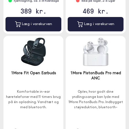
Fjernlagring, ca. 3-8 hverdage
Ikke på lager, 2-6 uger
389 kr.
469 kr.
Læg i varekurven
Læg i varekurven
1More Fit Open Earbuds
1More PistonBuds Pro med
ANC
Komfortable in-ear
Oplev, hvor godt dine
høretelefoner med 11 timers brug
yndlingssange kan lyde med
på én opladning. Vandtæt og
1More PistonBuds Pro. Indbygget
med bluetooth.
støjreduktion, bluetooth-
forbindelse og et behageligt
design.