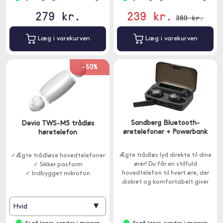
279 kr.
239 kr.
389 kr.
Læg i varekurven
Læg i varekurven
-50%
Sandberg Bluetooth-
Devia TWS-M5 trådløs
øretelefoner + Powerbank
høretelefon
Ægte trådløs lyd direkte til dine
✓Ægte trådløse hovedtelefoner
ører! Du får en stilfuld
✓ Sikker pasform
hovedtelefon til hvert øre, der
✓ Indbygget mikrofon
diskret og komfortabelt giver
dig en sublim lydkvalitet.
Opladningsetuiet har desuden
▾
Hvid
en indbygget powerbank til
opladning af eksempelvis en