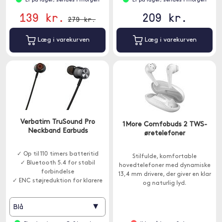
Er på lager, sendes i morgen
Er på lager, sendes i morgen
smartphone.
139 kr.
209 kr.
279 kr.
Læg i varekurven
Læg i varekurven
Verbatim TruSound Pro
1More Comfobuds 2 TWS-
Neckband Earbuds
øretelefoner
✓ Op til 110 timers batteritid
Stilfulde, komfortable
✓ Bluetooth 5.4 for stabil
hovedtelefoner med dynamiske
forbindelse
13,4 mm drivere, der giver en klar
✓ ENC støjreduktion for klarere
og naturlig lyd.
samtaler
Dobbeltmikrofoner med ENC-
støjreduktion giver dig mulighed
▾
Blå
for at tale i telefon uden
forstyrrelser fra omgivelserne.