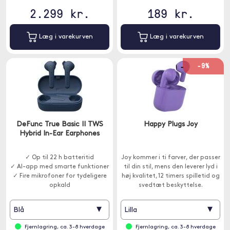
2.299 kr.
189 kr.
Læg i varekurven
Læg i varekurven
-9%
DeFunc True Basic II TWS
Happy Plugs Joy
Hybrid In-Ear Earphones
✓ Op til 22 h batteritid
Joy kommer i ti farver, der passer
✓ AI-app med smarte funktioner
til din stil, mens den leverer lyd i
✓ Fire mikrofoner for tydeligere
høj kvalitet, 12 timers spilletid og
opkald
svedtæt beskyttelse.
▾
▾
Blå
Lilla
Fjernlagring, ca. 3-8 hverdage
Fjernlagring, ca. 3-8 hverdage