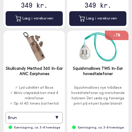
349 kr.
349 kr.
Læg i varekurven
Læg i varekurven
-7%
Skullcandy Method 360 In-Ear
Squishmallows TWS In-Ear
ANC Earphones
hovedtelefoner
✓ Lyd udviklet af Bose
Squishmallows nye trådløse
✓ Aktiv støjreduktion med 4
hovedtelefoner og matchende
mikrofoner
halsrem. Det søde og farverige
✓ Op til 40 timers batteritid
print på etuiet byder blandt
andet på favoritterne Cam the
Cat, Fifi the Fox.
▾
Brun
Fjernlagring, ca. 3-8 hverdage
Fjernlagring, ca. 3-8 hverdage