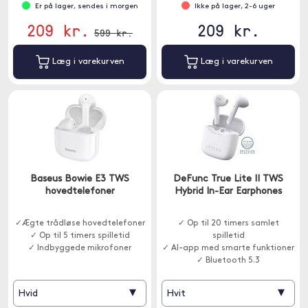
Er på lager, sendes i morgen
Ikke på lager, 2-6 uger
209 kr.
209 kr.
599 kr.
Læg i varekurven
Læg i varekurven
Baseus Bowie E3 TWS
DeFunc True Lite II TWS
hovedtelefoner
Hybrid In-Ear Earphones
✓Ægte trådløse hovedtelefoner
✓ Op til 20 timers samlet
✓ Op til 5 timers spilletid
spilletid
✓ Indbyggede mikrofoner
✓ AI-app med smarte funktioner
✓ Bluetooth 5.3
▾
▾
Hvid
Hvit