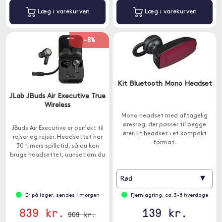
Læg i varekurven
Læg i varekurven
-8%
Kit Bluetooth Mono Headset
JLab JBuds Air Executive True
Wireless
Mono headset med aftagelig
ørekrog, der passer til begge
JBuds Air Executive er perfekt til
ører. Et headset i et kompakt
rejser og rejser. Headsettet har
format.
30 timers spilletid, så du kan
bruge headsettet, uanset om du
er på kontoret eller i en lufthavn.
▾
Rød
Er på lager, sendes i morgen
Fjernlagring, ca. 3-8 hverdage
839 kr.
139 kr.
909 kr.