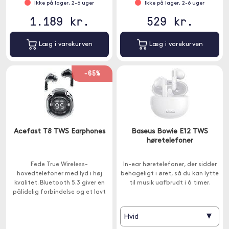
Ikke på lager, 2-6 uger
Ikke på lager, 2-6 uger
1.189 kr.
529 kr.
Læg i varekurven
Læg i varekurven
-65%
Acefast T8 TWS Earphones
Baseus Bowie E12 TWS
høretelefoner
Fede True Wireless-
In-ear høretelefoner, der sidder
hovedtelefoner med lyd i høj
behageligt i øret, så du kan lytte
kvalitet. Bluetooth 5.3 giver en
til musik uafbrudt i 6 timer.
pålidelig forbindelse og et lavt
strømforbrug. Derudover har
hovedtelefonerne en IPX4-
▾
Hvid
klassificering.