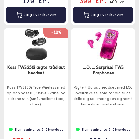
179 kr.
399 kr.
409 kr.
Læg i varekurven
Læg i varekurven
-10%
Koss TWS250i ægte trådløst
L.O.L. Surprise! TWS
headset
Earphones
Koss TWS250i True Wireless med
Ægte trådløst headset med LOL
opladningsetui, USB-C-kabel og
overraskelse! som får dig til at
silikone stik (små, mellemstore,
skille dig ud i mængden og nemt
store).
finde dine høretelefoner.
Fjernlagring, ca. 3-8 hverdage
Fjernlagring, ca. 3-8 hverdage