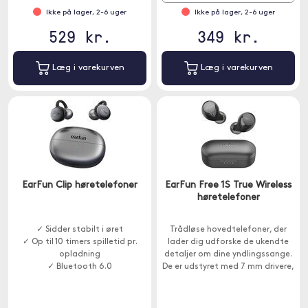
Ikke på lager, 2-6 uger
Ikke på lager, 2-6 uger
529 kr.
349 kr.
Læg i varekurven
Læg i varekurven
EarFun Clip høretelefoner
EarFun Free 1S True Wireless
høretelefoner
✓ Sidder stabilt i øret
Trådløse hovedtelefoner, der
✓ Op til 10 timers spilletid pr.
lader dig udforske de ukendte
opladning
detaljer om dine yndlingssange.
✓ Bluetooth 6.0
De er udstyret med 7 mm drivere,
der garanterer en fantastisk
lydkvalitet.