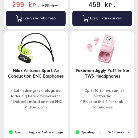
299 kr.
459 kr.
529 kr.
Læg i varekurven
Læg i varekurven
Nilox Airtunes Sport Air
Pokémon Jiggly Puff In-Ear
Conduction ENC Earphones
TWS Headphones
✓ Luftledningsteknologi, der
✓ Op til 16 timers samlet
lader dig høre omgivelserne
batteritid
✓ Dobbelt mikrofon med ENC
✓ Bluetooth 5.3 for stabil
✓ Bluetooth
forbindelse
✓ LED-display til tydelig
statusvisning
Fjernlagring, ca. 3-8 hverdage
Fjernlagring, ca. 3-8 hverdage