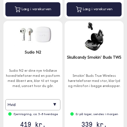
Læg i varekurven
Læg i varekurven
Sudio N2
Skullcandy Smokin' Buds TWS
Sudio N2 er dine nye trådløse
hovedtelefoner med en pasform
Smokin' Buds True Wireless
med åbent øre, klar til at tage
høretelefoner med stor, klar lyd
med, uanset hvor du går.
og mikrofon i begge ørekopper.
▾
Hvid
Fjernlagring, ca. 3-8 hverdage
Er på lager, sendes i morgen
419 kr.
339 kr.