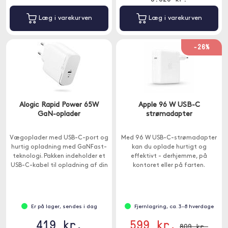
Læg i varekurven
Læg i varekurven
-26%
Alogic Rapid Power 65W
Apple 96 W USB-C
GaN-oplader
strømadapter
Vægoplader med USB-C-port og
Med 96 W USB-C-strømadapter
hurtig opladning med GaNFast-
kan du oplade hurtigt og
teknologi. Pakken indeholder et
effektivt - derhjemme, på
USB-C-kabel til opladning af din
kontoret eller på farten.
Macbook med USB-C eller iPad
Pro .
Er på lager, sendes i dag
Fjernlagring, ca. 3-8 hverdage
419 kr.
599 kr.
809 kr.