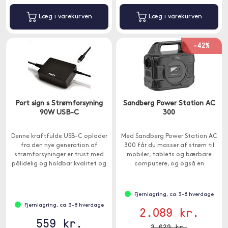
Læg i varekurven
Læg i varekurven
-42%
Port sign s Strømforsyning
Sandberg Power Station AC
90W USB-C
300
Denne kraftfulde USB-C oplader
Med Sandberg Power Station AC
fra den nye generation af
300 får du masser af strøm til
strømforsyninger er trust med
mobiler, tablets og bærbare
pålidelig og holdbar kvalitet og
computere, og også en
giver dig mulighed for at oplade
standard 230 V stikkontakt,
dine computere effektivt.
hvorfra du kan trække op til
300W.
Fjernlagring, ca. 3-8 hverdage
Fjernlagring, ca. 3-8 hverdage
2.089 kr.
559 kr.
3.629 kr.