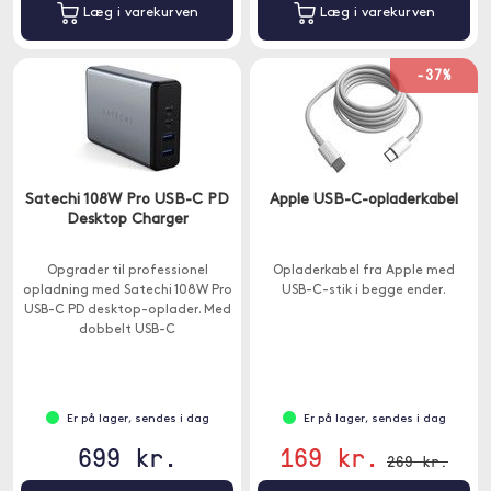
Læg i varekurven
Læg i varekurven
-37%
Satechi 108W Pro USB-C PD
Apple USB-C-opladerkabel
Desktop Charger
Opgrader til professionel
Opladerkabel fra Apple med
opladning med Satechi 108W Pro
USB-C-stik i begge ender.
USB-C PD desktop-oplader. Med
dobbelt USB-C
strømforsyningsporte, 90W og
18W, til at oplade selv dine mest
krævende USB-C-enheder ved
fuld hastighed - uden
Er på lager, sendes i dag
Er på lager, sendes i dag
strømdeling.
699 kr.
169 kr.
269 kr.