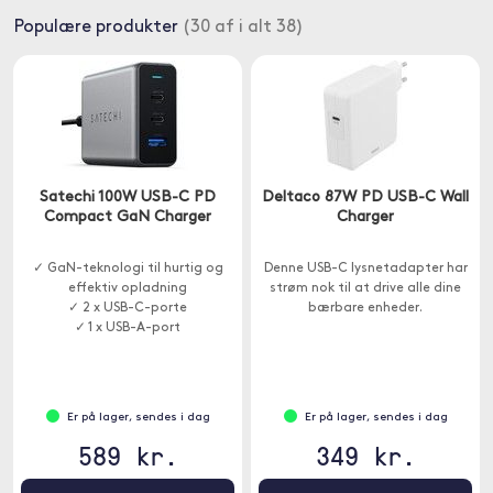
Populære produkter
(30 af i alt 38)
Satechi 100W USB-C PD
Deltaco 87W PD USB-C Wall
Compact GaN Charger
Charger
✓ GaN-teknologi til hurtig og
Denne USB-C lysnetadapter har
effektiv opladning
strøm nok til at drive alle dine
✓ 2 x USB-C-porte
bærbare enheder.
✓ 1 x USB-A-port
Er på lager, sendes i dag
Er på lager, sendes i dag
589 kr.
349 kr.