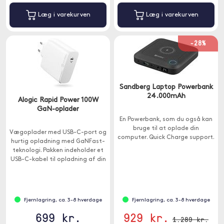
Læg i varekurven
Læg i varekurven
-28%
Sandberg Laptop Powerbank
24.000mAh
Alogic Rapid Power 100W
GaN-oplader
En Powerbank, som du også kan
bruge til at oplade din
Vægoplader med USB-C-port og
computer. Quick Charge support.
hurtig opladning med GaNFast-
teknologi. Pakken indeholder et
USB-C-kabel til opladning af din
Macbook med USB-C eller iPad
Pro .
Fjernlagring, ca. 3-8 hverdage
Fjernlagring, ca. 3-8 hverdage
699 kr.
929 kr.
1.289 kr.