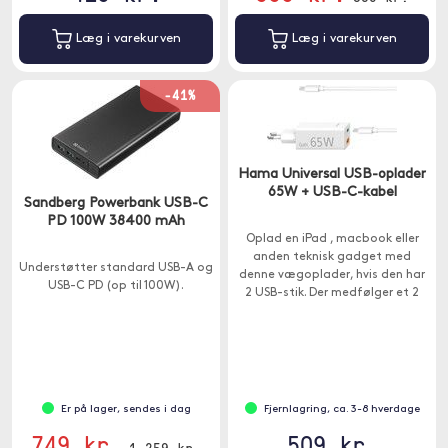
Læg i varekurven
Læg i varekurven
-41%
Hama Universal USB-oplader
65W + USB-C-kabel
Sandberg Powerbank USB-C
PD 100W 38400 mAh
Oplad en iPad , macbook eller
anden teknisk gadget med
Understøtter standard USB-A og
denne vægoplader, hvis den har
USB-C PD (op til 100W).
2 USB-stik. Der medfølger et 2
meter langt USB-C kabel.
Er på lager, sendes i dag
Fjernlagring, ca. 3-8 hverdage
749 kr.
509 kr.
1.259 kr.