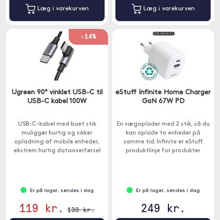
Læg i varekurven
Læg i varekurven
-14%
Ugreen 90° vinklet USB-C til
eStuff Infinite Home Charger
USB-C kabel 100W
GaN 67W PD
USB-C-kabel med buet stik
En vægoplader med 2 stik, så du
muliggør hurtig og sikker
kan oplade to enheder på
opladning af mobile enheder,
samme tid. Infinite er eStuff
ekstrem hurtig dataoverførsel
produktlinje for produkter
og praktisk brug takket være
fremstillet med et miljøfokus.
den buede spids.
Er på lager, sendes i dag
Er på lager, sendes i dag
119 kr.
249 kr.
139 kr.