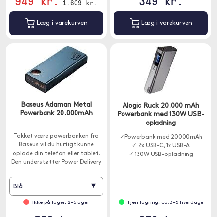
949 kr.
349 kr.
1.609 kr.
Læg i varekurven
Læg i varekurven
Baseus Adaman Metal
Alogic Ruck 20.000 mAh
Powerbank 20.000mAh
Powerbank med 130W USB-
opladning
Takket være powerbanken fra
✓Powerbank med 20000mAh
Baseus vil du hurtigt kunne
✓ 2x USB-C, 1x USB-A
oplade din telefon eller tablet.
✓ 130W USB-opladning
Den understøtter Power Delivery
65W hurtig opladningsprotokol.
▾
Blå
Ikke på lager, 2-6 uger
Fjernlagring, ca. 3-8 hverdage