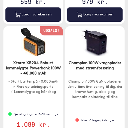
559 kr.
979 kr.
Læg i varekurven
Læg i varekurven
UDSALG!
Xtorm XR204 Robust
Champion 100W vægoplader
lommelygte Powerbank 100W
med strømforsyning
- 40.000 mAh
✓Stort batteri på 40.000mAh
Champion 100W GaN oplader er
✓ Flere opladningsporte
den ultimative løsning til dig, der
✓ Lommelygte og håndtag
kræver hurtig, alsidig og
kompakt opladning til dine
elektroniske gadgets.
Fjernlagring, ca. 3-8 hverdage
Ikke på lager, 2-6 uger
1.099 kr.