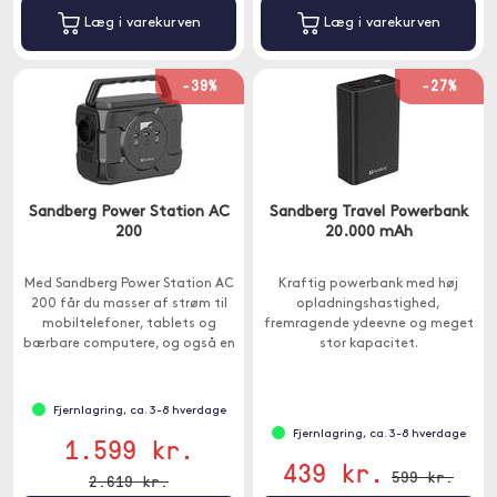
Læg i varekurven
Læg i varekurven
-39%
-27%
Sandberg Power Station AC
Sandberg Travel Powerbank
200
20.000 mAh
Med Sandberg Power Station AC
Kraftig powerbank med høj
200 får du masser af strøm til
opladningshastighed,
mobiltelefoner, tablets og
fremragende ydeevne og meget
bærbare computere, og også en
stor kapacitet.
standard 230 V stikkontakt,
hvorfra du kan trække op til
200W.
Fjernlagring, ca. 3-8 hverdage
Fjernlagring, ca. 3-8 hverdage
1.599 kr.
439 kr.
599 kr.
2.619 kr.