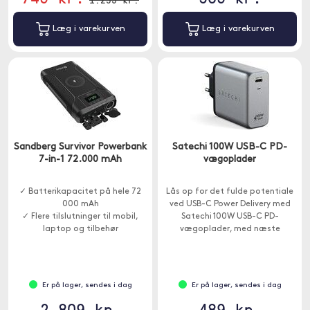
Læg i varekurven
Læg i varekurven
Sandberg Survivor Powerbank
Satechi 100W USB-C PD-
7-in-1 72.000 mAh
vægoplader
✓ Batterikapacitet på hele 72
Lås op for det fulde potentiale
000 mAh
ved USB-C Power Delivery med
✓ Flere tilslutninger til mobil,
Satechi 100W USB-C PD-
laptop og tilbehør
vægoplader, med næste
✓ Trådløs opladning og hurtig
generations GaN-teknologi til at
opladning
levere hurtigere og mere effektiv
opladning end nogensinde før.
Er på lager, sendes i dag
Er på lager, sendes i dag
2.809 kr.
489 kr.