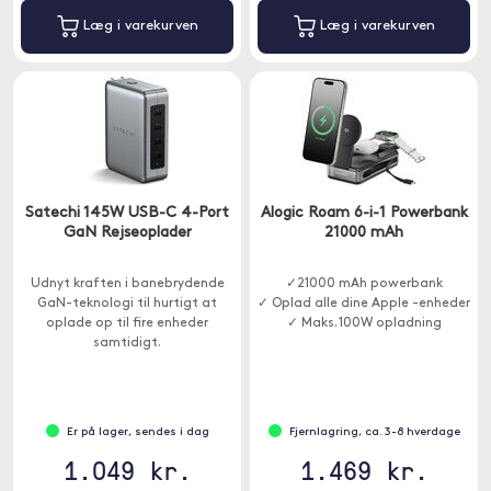
Læg i varekurven
Læg i varekurven
Satechi 145W USB-C 4-Port
Alogic Roam 6-i-1 Powerbank
GaN Rejseoplader
21000 mAh
Udnyt kraften i banebrydende
✓21000 mAh powerbank
GaN-teknologi til hurtigt at
✓ Oplad alle dine Apple -enheder
oplade op til fire enheder
✓ Maks. 100W opladning
samtidigt.
Er på lager, sendes i dag
Fjernlagring, ca. 3-8 hverdage
1.049 kr.
1.469 kr.