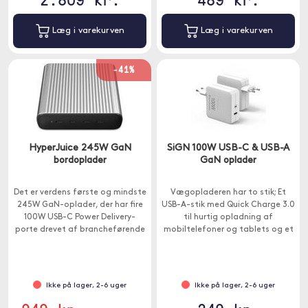
Læg i varekurven
Læg i varekurven
-41%
HyperJuice 245W GaN
SiGN 100W USB-C & USB-A
bordoplader
GaN oplader
Det er verdens første og mindste
Vægopladeren har to stik; Et
245W GaN-oplader, der har fire
USB-A-stik med Quick Charge 3.0
100W USB-C Power Delivery-
til hurtig opladning af
porte drevet af brancheførende
mobiltelefoner og tablets og et
GaN-teknologi.
USB-C-stik med Power Delivery
3.0.
Ikke på lager, 2-6 uger
Ikke på lager, 2-6 uger