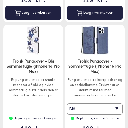
Læg i varekurven
Læg i varekurven
Trolsk Pungcover - Blå
Trolsk Pungcover -
Sommerfugle (iPhone 16 Pro
Sommerfugle (iPhone 16 Pro
Max)
Max)
Et pung etui med et smukt
Pung etui med to kortpladser og
mønster af blå og hvide
en seddellomme. Etuiet har et
sommerfugle. På indersiden er
smukt mønster med
der to kortpladser og en
sommerfugle og er lavet af
seddelplads og låget lukkes med
imiteret læder og lukkes med en
en magnetisk klap.
magnet.
▾
Blå
Er på lager, sendes i morgen
Er på lager, sendes i morgen