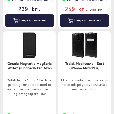
Fjernlagring, ca. 3-8 hverdage
Fjernlagring, ca. 3-8 hverdage
239 kr.
259 kr.
299 kr.
Læg i varekurven
Læg i varekurven
Onsala Magnetic MagSerie
Trolsk Mobiltaske - Sort
Wallet (iPhone 16 Pro Max)
(iPhone Max/Plus)
Mobiletui til iPhone 16 Pro Max i
Et blankt mobilcover, der har en
genbrugt kunstlæder med to
kortplads på ydersiden. Lukkes
kortpladser, magnetisk lukning
med velcrostrop.
og aftagelig skal, der
understøtter MagSafe trådløs
opladning.