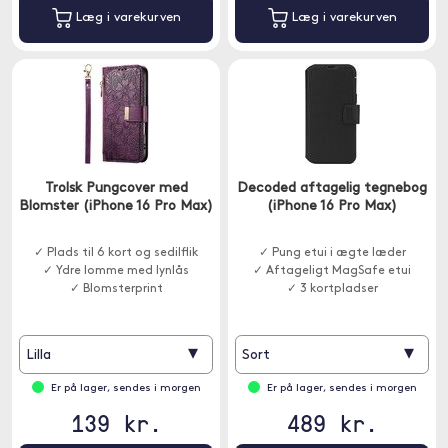
Læg i varekurven
Læg i varekurven
Trolsk Pungcover med
Decoded aftagelig tegnebog
Blomster (iPhone 16 Pro Max)
(iPhone 16 Pro Max)
✓ Plads til 6 kort og sedilflik
✓ Pung etui i ægte læder
✓ Ydre lomme med lynlås
✓ Aftageligt MagSafe etui
✓ Blomsterprint
✓ 3 kortpladser
▾
▾
Lilla
Sort
Er på lager, sendes i morgen
Er på lager, sendes i morgen
139 kr.
489 kr.