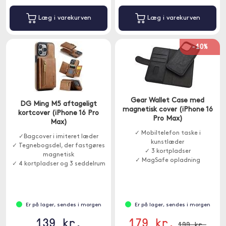
Læg i varekurven
Læg i varekurven
-10%
Gear Wallet Case med
DG Ming M5 aftageligt
magnetisk cover (iPhone 16
kortcover (iPhone 16 Pro
Pro Max)
Max)
✓ Mobiltelefon taske i
✓Bagcover i imiteret læder
kunstlæder
✓ Tegnebogsdel, der fastgøres
✓ 3 kortpladser
magnetisk
✓ MagSafe opladning
✓ 4 kortpladser og 3 seddelrum
Er på lager, sendes i morgen
Er på lager, sendes i morgen
139 kr.
179 kr.
199 kr.