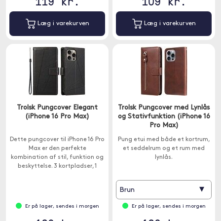
119 kr.
109 kr.
Læg i varekurven
Læg i varekurven
Trolsk Pungcover Elegant
Trolsk Pungcover med Lynlås
(iPhone 16 Pro Max)
og Stativfunktion (iPhone 16
Pro Max)
Dette pungcover til iPhone 16 Pro
Pung etui med både et kortrum,
Max er den perfekte
et seddelrum og et rum med
kombination af stil, funktion og
lynlås.
beskyttelse. 3 kortpladser, 1
seddelplads og stativfunktion.
▾
Brun
Er på lager, sendes i morgen
Er på lager, sendes i morgen