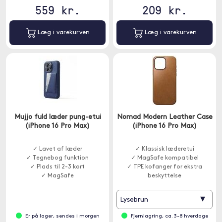
559 kr.
209 kr.
Læg i varekurven
Læg i varekurven
Mujjo fuld læder pung-etui
Nomad Modern Leather Case
(iPhone 16 Pro Max)
(iPhone 16 Pro Max)
✓ Lavet af læder
✓ Klassisk læderetui
✓ Tegnebog funktion
✓ MagSafe kompatibel
✓ Plads til 2-3 kort
✓ TPE kofanger for ekstra
✓ MagSafe
beskyttelse
▾
Lysebrun
Er på lager, sendes i morgen
Fjernlagring, ca. 3-8 hverdage