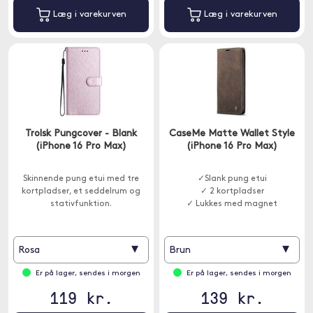
Læg i varekurven
Læg i varekurven
Trolsk Pungcover - Blank
CaseMe Matte Wallet Style
(iPhone 16 Pro Max)
(iPhone 16 Pro Max)
Skinnende pung etui med tre
✓Slank pung etui
kortpladser, et seddelrum og
✓ 2 kortpladser
stativfunktion.
✓ Lukkes med magnet
▾
▾
Rosa
Brun
Er på lager, sendes i morgen
Er på lager, sendes i morgen
119 kr.
139 kr.