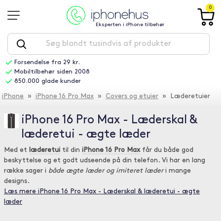
0
Eksperten i iPhone tilbehør
Forsendelse fra 29 kr.
Mobiltilbehør siden 2008
850.000 glade kunder
iPhone
»
iPhone 16 Pro Max
»
Covers og etuier
» Læderetuier
iPhone 16 Pro Max - Læderskal &
læderetui - ægte læder
Med et
læderetui
til din
iPhone 16 Pro Max
får du både god
beskyttelse og et godt udseende på din telefon. Vi har en lang
række sager i
både ægte læder og imiteret læder
i mange
designs.
Læs mere iPhone 16 Pro Max - Læderskal & læderetui - ægte
læder