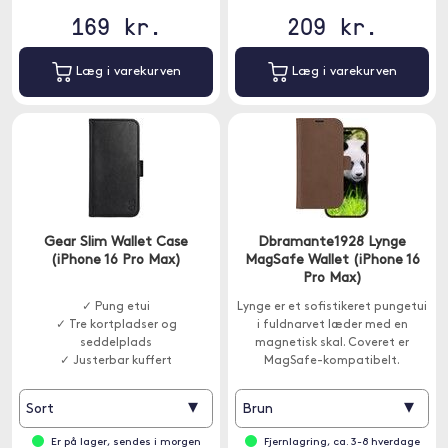
169 kr.
209 kr.
Læg i varekurven
Læg i varekurven
Gear Slim Wallet Case
Dbramante1928 Lynge
(iPhone 16 Pro Max)
MagSafe Wallet (iPhone 16
Pro Max)
✓ Pung etui
Lynge er et sofistikeret pungetui
✓ Tre kortpladser og
i fuldnarvet læder med en
seddelplads
magnetisk skal. Coveret er
✓ Justerbar kuffert
MagSafe-kompatibelt.
▾
▾
Sort
Brun
Er på lager, sendes i morgen
Fjernlagring, ca. 3-8 hverdage