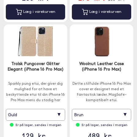
Læg i varekurven
Læg i varekurven
Trolsk Pungcover Glitter
Woolnut Leather Case
Elegant (iPhone 16 Pro Max)
(iPhone 16 Pro Max)
Sparkly pung etui, der giver dig
Dette stilfulde iPhone 16 Pro Max
mulighed for at have et
cover er designet med et
beskyttende etui til din iPhone 16
fantastisk læder. MagSafe-
Pro Max mens du stadig har
kompatibelt etui.
plads til 3 kort og sedler.
▾
▾
Guld
Brun
Er på lager, sendes i morgen
Er på lager, sendes i morgen
129 kr.
489 kr.