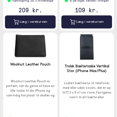
Fjernlagring, ca. 3-8 hverdage
Er på lager, sendes i morgen
209 kr.
109 kr.
Læg i varekurven
Læg i varekurven
Woolnut Leather Pouch
Trolsk Bæltetaske Vertikal
Stor (iPhone Max/Plus)
Woolnut Leather Pouch er
Lodret bælteetui til telefoner
perfekt, når du gerne vil have en
med eller uden covers, der er op
lille taske til din iPhone og
til 17,5 x 9 x 1 cm store. Fastgøres
samtidig har plads til skaller og
nemt til dit bælte eller
andre småting.
bukselinning med den
medfølgende klips.