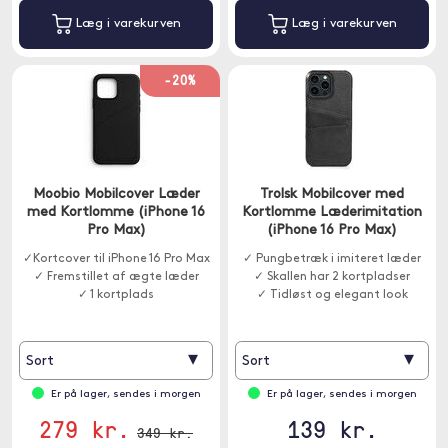
Læg i varekurven
Læg i varekurven
-20%
Moobio Mobilcover Læder
Trolsk Mobilcover med
med Kortlomme (iPhone 16
Kortlomme Læderimitation
Pro Max)
(iPhone 16 Pro Max)
✓Kortcover til iPhone 16 Pro Max
✓ Pungbetræk i imiteret læder
✓ Fremstillet af ægte læder
✓ Skallen har 2 kortpladser
✓ 1 kortplads
✓ Tidløst og elegant look
▾
▾
Sort
Sort
Er på lager, sendes i morgen
Er på lager, sendes i morgen
279 kr.
139 kr.
349 kr.