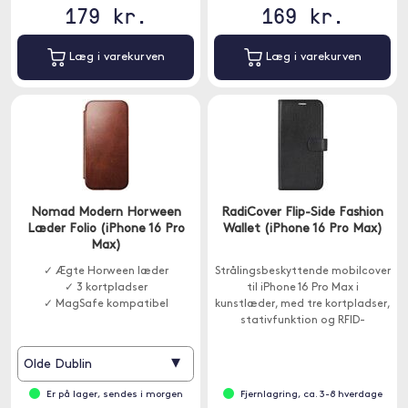
179 kr.
169 kr.
Læg i varekurven
Læg i varekurven
Nomad Modern Horween
RadiCover Flip-Side Fashion
Læder Folio (iPhone 16 Pro
Wallet (iPhone 16 Pro Max)
Max)
✓ Ægte Horween læder
Strålingsbeskyttende mobilcover
✓ 3 kortpladser
til iPhone 16 Pro Max i
✓ MagSafe kompatibel
kunstlæder, med tre kortpladser,
stativfunktion og RFID-
beskyttelse.
▾
Olde Dublin
Er på lager, sendes i morgen
Fjernlagring, ca. 3-8 hverdage