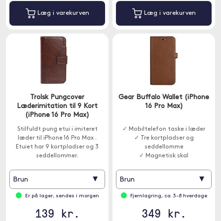
Læg i varekurven
Læg i varekurven
Trolsk Pungcover
Gear Buffalo Wallet (iPhone
Læderimitation til 9 Kort
16 Pro Max)
(iPhone 16 Pro Max)
Stilfuldt pung etui i imiteret
✓ Mobiltelefon taske i læder
læder til iPhone 16 Pro Max .
✓ Tre kortpladser og
Etuiet har 9 kortpladser og 3
seddellomme
seddellommer.
✓ Magnetisk skal
▾
▾
Brun
Brun
Er på lager, sendes i morgen
Fjernlagring, ca. 3-8 hverdage
139 kr.
349 kr.