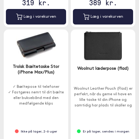
319 kr.
389 kr.
Læg i varekurven
Læg i varekurven
Trolsk Bæltetaske Stor
Woolnut læderpose (flad)
(iPhone Max/Plus)
✓ Bæltepose til telefoner
Woolnut Leather Pouch (Flad) er
✓ Fastgøres nemt til dit bælte
perfekt, når du gerne vil have en
eller buksebånd med den
lille taske til din iPhone og
medfølgende klips
samtidig har plads til skaller og
andre småting.
Ikke på lager, 2-6 uger
Er på lager, sendes i morgen