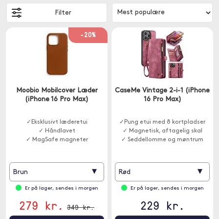
Filter
-20%
Moobio Mobilcover Læder
CaseMe Vintage 2-i-1 (iPhone
(iPhone 16 Pro Max)
16 Pro Max)
✓Eksklusivt læderetui
✓Pung etui med 8 kortpladser
✓ Håndlavet
✓ Magnetisk, aftagelig skal
✓ MagSafe magneter
✓ Seddellomme og møntrum
▾
▾
Brun
Rød
Er på lager, sendes i morgen
Er på lager, sendes i morgen
279 kr.
229 kr.
349 kr.