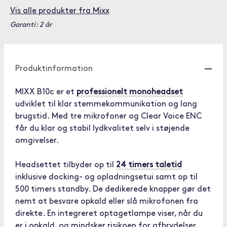
Vis alle produkter fra Mixx
Garanti: 2 år
Produktinformation
MIXX B10c er et
professionelt monoheadset
udviklet til klar stemmekommunikation og lang
brugstid. Med tre mikrofoner og Clear Voice ENC
får du klar og stabil lydkvalitet selv i støjende
omgivelser.
Headsettet tilbyder op til
24 timers taletid
inklusive docking- og opladningsetui samt op til
500 timers standby. De dedikerede knapper gør det
nemt at besvare opkald eller slå mikrofonen fra
direkte. En integreret optagetlampe viser, når du
er i opkald, og mindsker risikoen for afbrydelser.