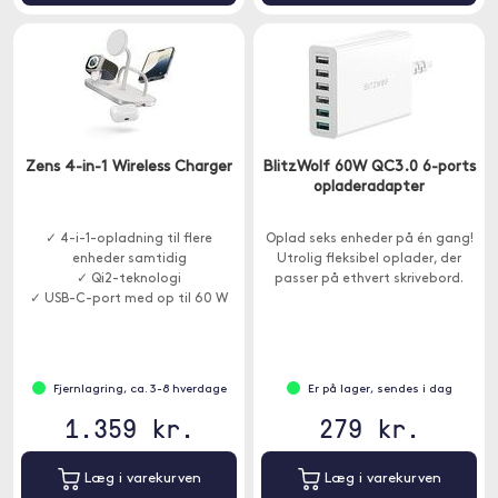
Zens 4-in-1 Wireless Charger
BlitzWolf 60W QC3.0 6-ports
opladeradapter
✓ 4-i-1-opladning til flere
Oplad seks enheder på én gang!
enheder samtidig
Utrolig fleksibel oplader, der
✓ Qi2-teknologi
passer på ethvert skrivebord.
✓ USB-C-port med op til 60 W
udgangseffekt
Fjernlagring, ca. 3-8 hverdage
Er på lager, sendes i dag
1.359 kr.
279 kr.
Læg i varekurven
Læg i varekurven