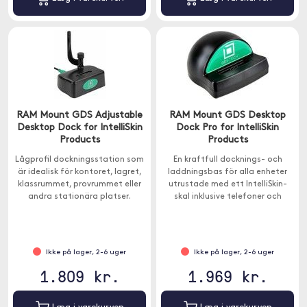
RAM Mount GDS Adjustable
RAM Mount GDS Desktop
Desktop Dock for IntelliSkin
Dock Pro for IntelliSkin
Products
Products
Lågprofil dockningsstation som
En kraftfull docknings- och
är idealisk för kontoret, lagret,
laddningsbas för alla enheter
klassrummet, provrummet eller
utrustade med ett IntelliSkin-
andra stationära platser.
skal inklusive telefoner och
surfplattor.
Ikke på lager, 2-6 uger
Ikke på lager, 2-6 uger
1.809 kr.
1.969 kr.