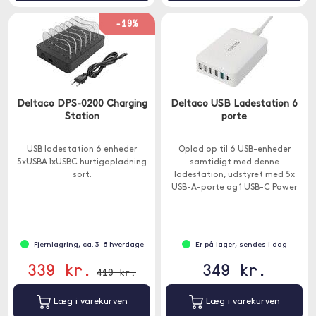
-19%
Deltaco DPS-0200 Charging
Deltaco USB Ladestation 6
Station
porte
USB ladestation 6 enheder
Oplad op til 6 USB-enheder
5xUSBA 1xUSBC hurtigopladning
samtidigt med denne
sort.
ladestation, udstyret med 5x
USB-A-porte og 1 USB-C Power
Delivery-port op til 30W.
Fjernlagring, ca. 3-8 hverdage
Er på lager, sendes i dag
339 kr.
349 kr.
419 kr.
Læg i varekurven
Læg i varekurven