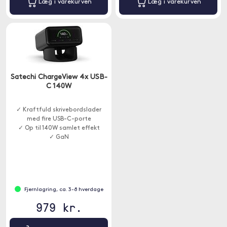
Læg i varekurven
Læg i varekurven
Satechi ChargeView 4x USB-
C 140W
✓ Kraftfuld skrivebordslader
med fire USB-C-porte
✓ Op til 140W samlet effekt
✓ GaN
Fjernlagring, ca. 3-8 hverdage
979 kr.