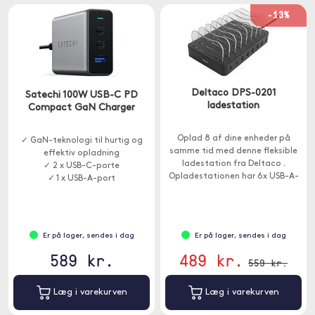
-13%
Deltaco DPS-0201
Satechi 100W USB-C PD
ladestation
Compact GaN Charger
Oplad 8 af dine enheder på
✓ GaN-teknologi til hurtig og
samme tid med denne fleksible
effektiv opladning
ladestation fra Deltaco .
✓ 2 x USB-C-porte
Opladestationen har 6x USB-A-
✓ 1 x USB-A-port
porte og 2x USB-C-porte samt
understøttelse af hurtig
opladning.
Er på lager, sendes i dag
Er på lager, sendes i dag
589 kr.
489 kr.
559 kr.
Læg i varekurven
Læg i varekurven