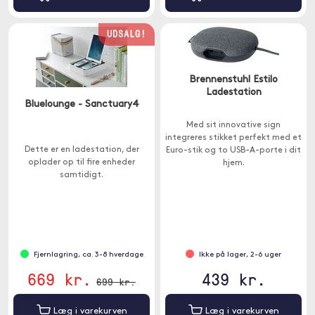
UDSALG!
Brennenstuhl Estilo
Ladestation
Bluelounge - Sanctuary4
Med sit innovative sign
integreres stikket perfekt med et
Dette er en ladestation, der
Euro-stik og to USB-A-porte i dit
oplader op til fire enheder
hjem.
samtidigt.
Fjernlagring, ca. 3-8 hverdage
Ikke på lager, 2-6 uger
669 kr.
439 kr.
699 kr.
Læg i varekurven
Læg i varekurven