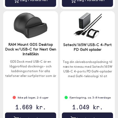
Læg i varekurven
Læg i varekurven
RAM Mount GDS Desktop
Satechi 165W USB-C 4-Port
Dock w/ USB-C for Next Gen
PD GaN oplader
IntelliSkin
GDS Dock med USB-C är en
Tag din skrivebordsopladning til
lågprofilad docknings- och
næste niveau med Satechi 165W
laddningsstation för alla
USB-C 4-ports PD GaN-oplader
telefoner eller surfplattor som är
med GaN-teknologi til at
insvept i ett skal med IntelliSkin
forsyne op til fire enheder
Next Gen, standard IntelliSkin
samtidigt.
eller IntelliSkin HD.
Ikke på lager, 2-6 uger
Fjernlagring, ca. 3-8 hverdage
1.669 kr.
1.049 kr.