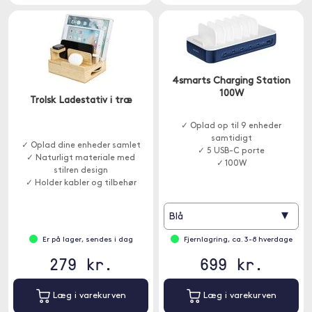
4smarts Charging Station
100W
Trolsk Ladestativ i træ
✓ Oplad op til 9 enheder
samtidigt
✓ Oplad dine enheder samlet
✓ 5 USB-C porte
✓ Naturligt materiale med
✓ 100W
stilren design
✓ Holder kabler og tilbehør
organiserede
▾
Blå
Er på lager, sendes i dag
Fjernlagring, ca. 3-8 hverdage
279 kr.
699 kr.
Læg i varekurven
Læg i varekurven