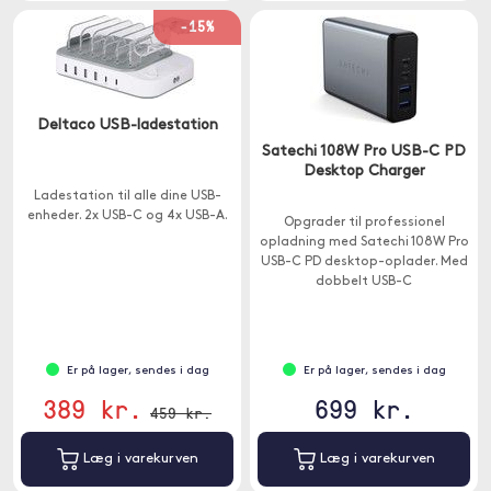
-15%
Deltaco USB-ladestation
Satechi 108W Pro USB-C PD
Desktop Charger
Ladestation til alle dine USB-
enheder. 2x USB-C og 4x USB-A.
Opgrader til professionel
opladning med Satechi 108W Pro
USB-C PD desktop-oplader. Med
dobbelt USB-C
strømforsyningsporte, 90W og
18W, til at oplade selv dine mest
krævende USB-C-enheder ved
fuld hastighed - uden
Er på lager, sendes i dag
Er på lager, sendes i dag
strømdeling.
389 kr.
699 kr.
459 kr.
Læg i varekurven
Læg i varekurven