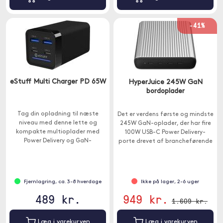
-41%
eStuff Multi Charger PD 65W
HyperJuice 245W GaN
bordoplader
Tag din opladning til næste
Det er verdens første og mindste
niveau med denne lette og
245W GaN-oplader, der har fire
kompakte multioplader med
100W USB-C Power Delivery-
Power Delivery og GaN-
porte drevet af brancheførende
teknologi.
GaN-teknologi.
Fjernlagring, ca. 3-8 hverdage
Ikke på lager, 2-6 uger
489 kr.
949 kr.
1.609 kr.
Læg i varekurven
Læg i varekurven