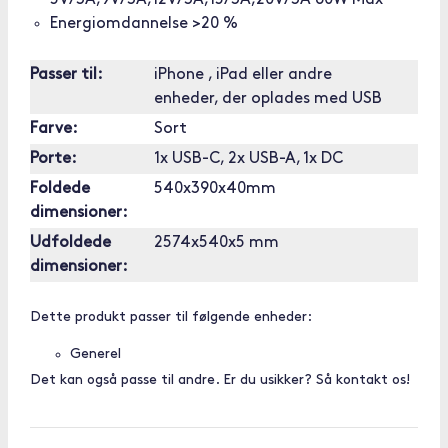
5V/3A,9V/3A,12V/3A,15/3A,20V/3A 60W Max
Energiomdannelse >20 %
Passer til:
iPhone , iPad eller andre
enheder, der oplades med USB
Farve:
Sort
Porte:
1x USB-C, 2x USB-A, 1x DC
Foldede
540x390x40mm
dimensioner:
Udfoldede
2574x540x5 mm
dimensioner:
Dette produkt passer til følgende enheder:
Generel
Det kan også passe til andre. Er du usikker? Så kontakt os!