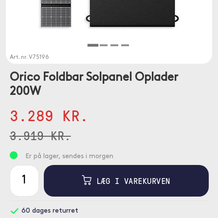
Art. nr.
V75196
Orico Foldbar Solpanel Oplader
200W
3.289 KR.
3.919 KR.
Er på lager, sendes i morgen
LÆG I VAREKURVEN
60 dages returret