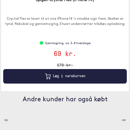
Spigen Crystal Flex (iPhone 14)
Crystal Flex er lavet til at vise iPhone 14 's smukke sign frem. Skallen er
tynd, fleksibel og gennemsigtig. Etuiet understøtter trådløs opladning.
Fjernlagring, ca. 3-8 hverdage
69 kr.
179 kr.
Læg i varekurven
Andre kunder har også købt
⇦
⇨