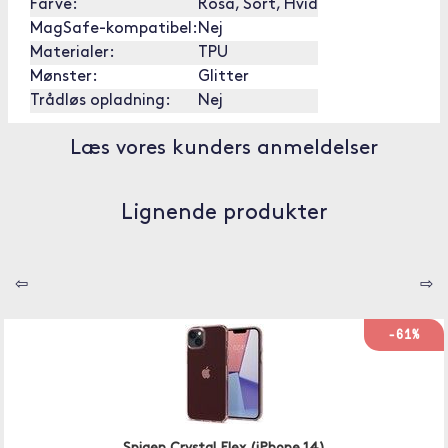
Farve:
Rosa, Sort, Hvid
MagSafe-kompatibel:
Nej
Materialer:
TPU
Mønster:
Glitter
Trådløs opladning:
Nej
Læs vores kunders anmeldelser
Lignende produkter
⇦
⇨
-61%