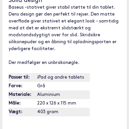
Solid design
Baseus -stativet giver stabil støtte til din tablet.
Dens design gør den perfekt til rejser. Den matte
overflade giver stativet et elegant look - samtidig
med at det er ekstremt slidstærkt og
modstandsdygtigt over for slid. Skridsikre
silikonepuder og en åbning til opladningsporten er
yderligere faciliteter.
Der medfølger en unbrakonøgle.
Passer til:
iPad og andre tablets
Farve:
Grå
Materiale:
Aluminium
Måle:
220 x 126 x 115 mm
Vægt:
403 gram
[OUTOFSTOCK]