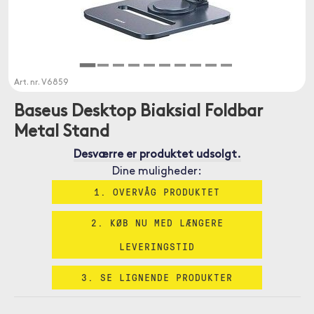
Art. nr.
V6859
Baseus Desktop Biaksial Foldbar
Metal Stand
Desværre er produktet udsolgt.
Dine muligheder:
1. OVERVÅG PRODUKTET
2. KØB NU MED LÆNGERE
LEVERINGSTID
3. SE LIGNENDE PRODUKTER