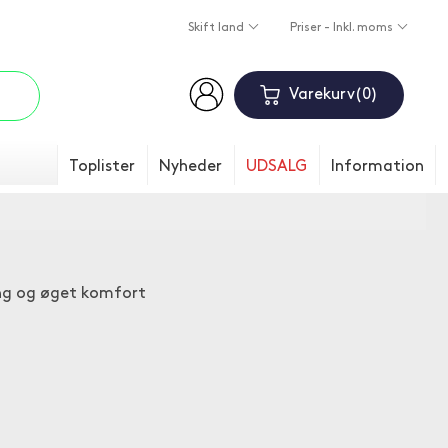
Skift land
Priser - Inkl. moms
Varekurv
0
Toplister
Nyheder
UDSALG
Information
gang og øget komfort