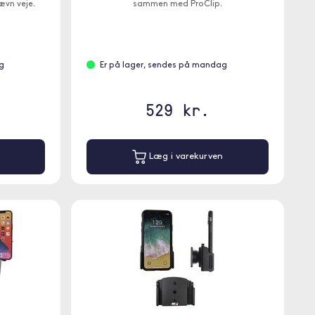
ævn veje.
sammen med ProClip.
g
Er på lager, sendes på mandag
529 kr.
Læg i varekurven