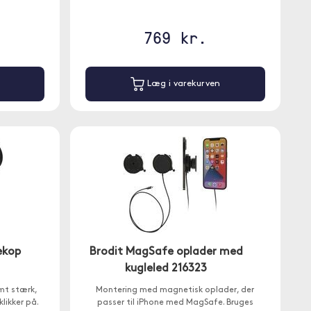
769 kr.
Læg i varekurven
ekop
Brodit MagSafe oplader med
kugleled 216323
emt stærk,
Montering med magnetisk oplader, der
likker på.
passer til iPhone med MagSafe. Bruges