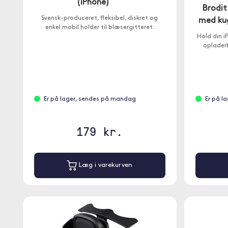
(iPhone)
Brodi
Svensk-produceret, fleksibel, diskret og
med kug
enkel mobil holder til blæsergitteret.
Hold din i
opladerb
Er på lager, sendes på mandag
Er på l
179 kr.
Læg i varekurven