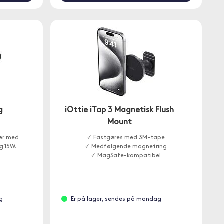
g
iOttie iTap 3 Magnetisk Flush
Mount
er med
✓ Fastgøres med 3M-tape
g 15W.
✓ Medfølgende magnetring
✓ MagSafe-kompatibel
g
Er på lager, sendes på mandag