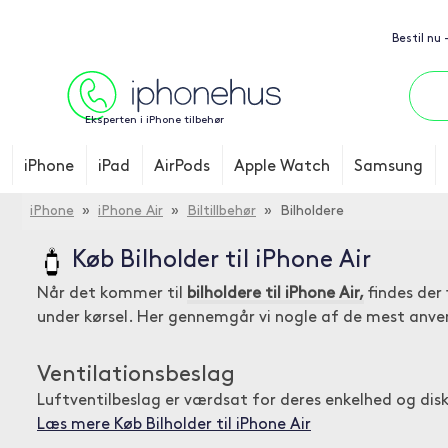
Bestil nu
Eksperten i iPhone tilbehør
iPhone
iPad
AirPods
Apple Watch
Samsung
iPhone
»
iPhone Air
»
Biltillbehør
» Bilholdere
Køb Bilholder til iPhone Air
Når det kommer til
bilholdere til iPhone Air,
findes der 
under kørsel. Her gennemgår vi nogle af de mest anve
Ventilationsbeslag
Luftventilbeslag er værdsat for deres enkelhed og dis
Læs mere Køb Bilholder til iPhone Air