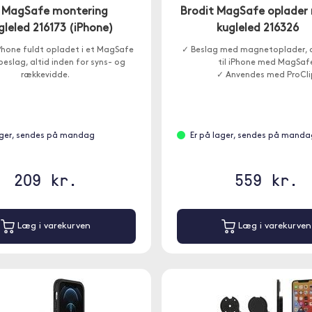
t MagSafe montering
Brodit MagSafe oplader
leled 216173 (iPhone)
kugleled 216326
Phone fuldt opladet i et MagSafe
✓ Beslag med magnetoplader, d
eslag, altid inden for syns- og
til iPhone med MagSaf
rækkevidde.
✓ Anvendes med ProCli
ager, sendes på mandag
Er på lager, sendes på manda
209 kr.
559 kr.
Læg i varekurven
Læg i varekurven