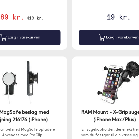
389 kr.
19 kr.
419 kr.
Læg i varekurven
Læg i varekurven
 MagSafe beslag med
RAM Mount - X-Grip sug
ejning 216176 (iPhone)
(iPhone Max / Plus)
atibel med MagSafe opladere
En sugekopholder, der er ekstr
✓ Anvendes med ProClip
som du fastgør til din kasse og k