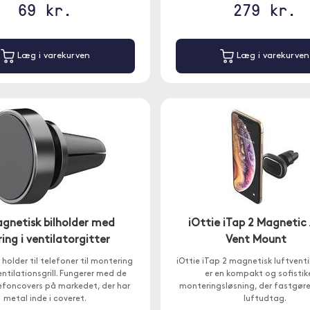
69 kr.
279 kr.
Læg i varekurven
Læg i varekurven
gnetisk bilholder med
iOttie iTap 2 Magnetic 
ng i ventilatorgitter
Vent Mount
holder til telefoner til montering
iOttie iTap 2 magnetisk luftvent
ventilationsgrill. Fungerer med de
er en kompakt og sofistik
lefoncovers på markedet, der har
monteringsløsning, der fastgøres
metal inde i coveret.
luftudtag.