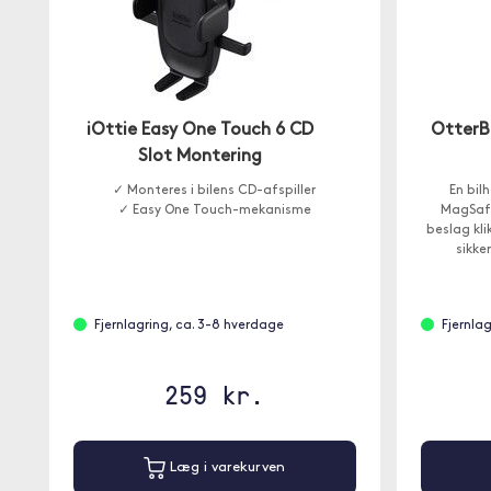
iOttie Easy One Touch 6 CD
OtterB
Slot Montering
✓ Monteres i bilens CD-afspiller
En bil
✓ Easy One Touch-mekanisme
MagSafe
beslag kli
sikke
Fjernlagring, ca. 3-8 hverdage
Fjernla
259 kr.
Læg i varekurven