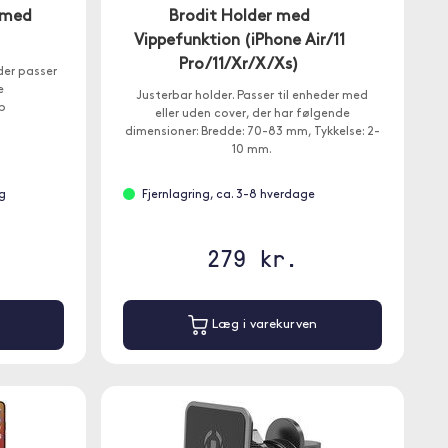
 med
Brodit Holder med
Vippefunktion (iPhone Air/11
Pro/11/Xr/X/Xs)
er passer
e
Justerbar holder. Passer til enheder med
p
eller uden cover, der har følgende
dimensioner: Bredde: 70-83 mm, Tykkelse: 2-
10 mm.
g
Fjernlagring, ca. 3-8 hverdage
279 kr.
Læg i varekurven