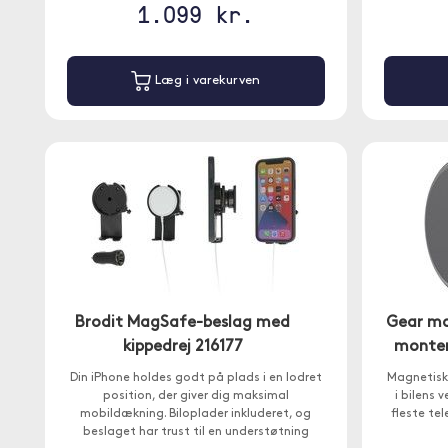
1.099 kr.
Læg i varekurven
Brodit MagSafe-beslag med
Gear ma
kippedrej 216177
monteri
Din iPhone holdes godt på plads i en lodret
Magnetisk 
position, der giver dig maksimal
i bilens 
mobildækning. Biloplader inkluderet, og
fleste te
beslaget har trust til en understøtning