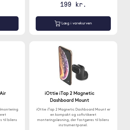
199 kr.
Læg i varekurven
Air
iOttie iTap 2 Magnetic
Dashboard Mount
ilmontering
iOttie iTap 2 Magnetic Dashboard Mount er
eret
en kompakt og sofistikeret
 til bilens
monteringsløsning, der fastgøres til bilens
instrumentpanel.