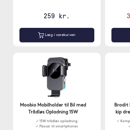
259 kr.
Læg i varekurven
Moobio Mobilholder til Bil med
Brodit
Trådløs Opladning 15W
kip dr
✓ 15W trådløs opladning
✓ Komp
✓ Passer til smartphones