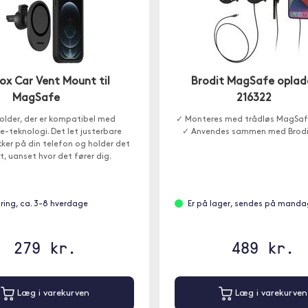
ox Car Vent Mount til
Brodit MagSafe oplad
MagSafe
216322
holder, der er kompatibel med
✓ Monteres med trådløs MagSaf
-teknologi. Det let justerbare
✓ Anvendes sammen med Brodi
kker på din telefon og holder det
rt, uanset hvor det fører dig.
gring, ca. 3-8 hverdage
Er på lager, sendes på manda
279 kr.
489 kr.
Læg i varekurven
Læg i varekurven