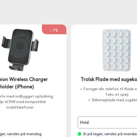
-7%
on Wireless Charger
Trolsk Plade med sugek
Holder (iPhone)
✓ Fastgør din telefon til flade o
f.eks. et spejl
tativ med indbygget opladning
✓ Silikoneplade med sugek
p til 15W med kompatible
mobiltelefoner
Hvid
ager, sendes på mandag
Er på lager, sendes på manda