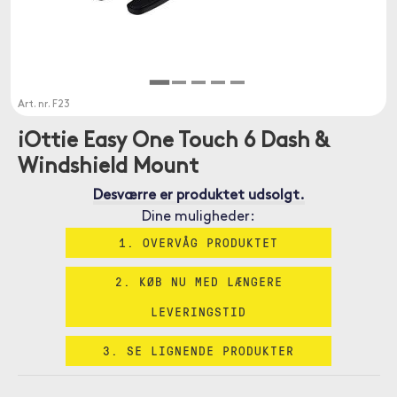
Art. nr.
F23
iOttie Easy One Touch 6 Dash &
Windshield Mount
Desværre er produktet udsolgt.
Dine muligheder:
1. OVERVÅG PRODUKTET
2. KØB NU MED LÆNGERE
LEVERINGSTID
3. SE LIGNENDE PRODUKTER