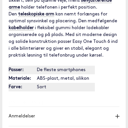
sikkert, selv på ujævne veje, mens
selvjusterende
arme
holder telefonen i perfekt position.
Den
teleskopiske arm
kan nemt forlænges for
optimal synsvinkel og placering. Den medfølgende
kabelholder
i fleksibel gummi holder ladekabler
organiserede og på plads. Med sit moderne design
og solide konstruktion passer Easy One Touch 6 ind
i alle bilinteriører og giver en stabil, elegant og
praktisk løsning til telefonbrug under kørsel.
Passer:
De fleste smartphones
Materiale:
ABS-plast, metal, silikon
Farve:
Sort
[OUTOFSTOCK]
Anmeldelser