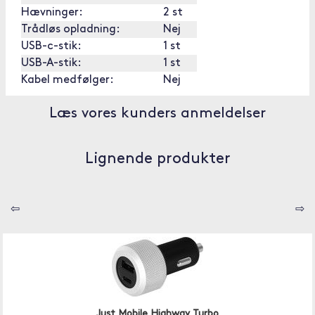
Hævninger:
2 st
Trådløs opladning:
Nej
USB-c-stik:
1 st
USB-A-stik:
1 st
Kabel medfølger:
Nej
Læs vores kunders anmeldelser
Lignende produkter
⇦
⇨
Just Mobile Highway Turbo