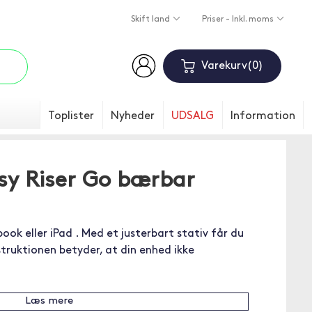
Skift land
Priser - Inkl. moms
Varekurv
0
Toplister
Nyheder
UDSALG
Information
sy Riser Go bærbar
book eller iPad . Med et justerbart stativ får du
truktionen betyder, at din enhed ikke
Læs mere