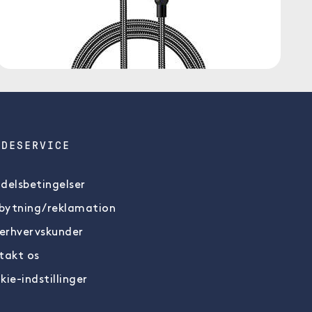
NDESERVICE
delsbetingelser
ytning/reklamation
 erhvervskunder
takt os
kie-indstillinger