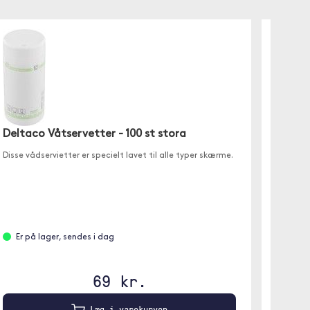
LogiL
Multifu
Den per
Android
Deltaco Våtservetter - 100 st stora
Disse vådservietter er specielt lavet til alle typer skærme.
Fjer
Er på lager, sendes i dag
69 kr.
Læg i varekurven