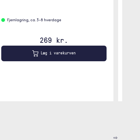
skrivebo
Fjernlagring, ca. 3-8 hverdage
Er på
269 kr.
Læg i varekurven
⇨