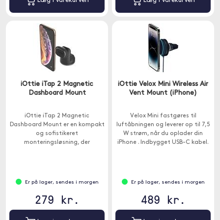
Læg i varekurven
Læg i varekurven
iOttie iTap 2 Magnetic
iOttie Velox Mini Wireless Air
Dashboard Mount
Vent Mount (iPhone)
iOttie iTap 2 Magnetic
Velox Mini fastgøres til
Dashboard Mount er en kompakt
luftåbningen og leverer op til 7,5
og sofistikeret
W strøm, når du oplader din
monteringsløsning, der
iPhone . Indbygget USB-C kabel.
fastgøres til bilens
instrumentpanel.
Er på lager, sendes i morgen
Er på lager, sendes i morgen
279 kr.
489 kr.