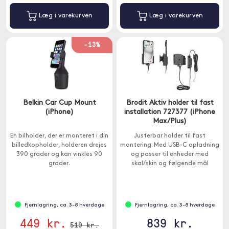
Læg i varekurven
Læg i varekurven
-13%
Belkin Car Cup Mount
Brodit Aktiv holder til fast
(iPhone)
installation 727377 (iPhone
Max/Plus)
En bilholder, der er monteret i din
Justerbar holder til fast
billedkopholder, holderen drejes
montering. Med USB-C opladning
390 grader og kan vinkles 90
og passer til enheder med
grader.
skal/skin og følgende mål
Bredde: 75-89 mm, Tykkelse: 8-12
mm.
Fjernlagring, ca. 3-8 hverdage
Fjernlagring, ca. 3-8 hverdage
449 kr.
839 kr.
519 kr.