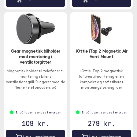
Gear magnetisk bilholder
iOttie iTap 2 Magnetic Air
med montering i
Vent Mount
ventilatorgitter
Magnetisk holder til telefoner til
iOttie iTap 2 magnetisk
montering i bilens
luftventilmontering er en
ventilationsgrill. Fungerer med de
kompakt og sofistikeret
fleste telefoncovers på
monteringsløsning, der
markedet, der har metal inde i
fastgøres til bilens luftudtag.
coveret.
Er på lager, sendes i morgen
Er på lager, sendes i morgen
109 kr.
279 kr.