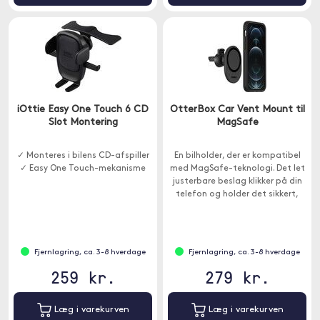
iOttie Easy One Touch 6 CD
OtterBox Car Vent Mount til
Slot Montering
MagSafe
✓ Monteres i bilens CD-afspiller
En bilholder, der er kompatibel
✓ Easy One Touch-mekanisme
med MagSafe-teknologi. Det let
justerbare beslag klikker på din
telefon og holder det sikkert,
uanset hvor det fører dig.
Fjernlagring, ca. 3-8 hverdage
Fjernlagring, ca. 3-8 hverdage
259 kr.
279 kr.
Læg i varekurven
Læg i varekurven