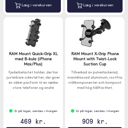
Læg i varekurven
Læg i varekurven
RAM Mount Quick-Grip XL
RAM Mount X-Grip Phone
med B-kula (iPhone
Mount with Twist-Lock
Max/Plus)
Suction Cup
Fjederbelastet holder, der har
Tillverkad av pulverlackerad,
justerbare sidestøtter, der giver
marinklassad aluminium, rostfria
en sikker pasform til en række
stålkomponenter och komposit
store telefoner og andre
med hög hållfasthet.
enheder.
Er på lager, sendes i morgen
Er på lager, sendes i morgen
469 kr.
909 kr.