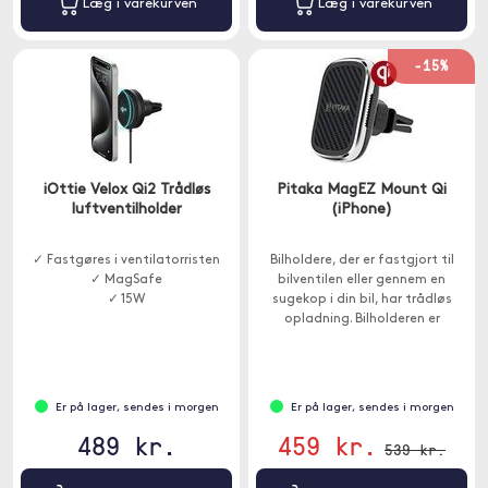
Læg i varekurven
Læg i varekurven
-15%
iOttie Velox Qi2 Trådløs
Pitaka MagEZ Mount Qi
luftventilholder
(iPhone)
✓ Fastgøres i ventilatorristen
Bilholdere, der er fastgjort til
✓ MagSafe
bilventilen eller gennem en
✓ 15W
sugekop i din bil, har trådløs
opladning. Bilholderen er
magnetisk, 9 stærke magneter
holder din telefon.
Er på lager, sendes i morgen
Er på lager, sendes i morgen
489 kr.
459 kr.
539 kr.