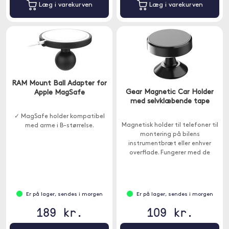
Læg i varekurven
Læg i varekurven
RAM Mount Ball Adapter for
Gear Magnetic Car Holder
Apple MagSafe
med selvklæbende tape
✓ MagSafe holder kompatibel
Magnetisk holder til telefoner til
med arme i B-størrelse.
montering på bilens
instrumentbræt eller enhver
overflade. Fungerer med de
fleste telefoncovers på
markedet, der har metal inde i
coveret.
Er på lager, sendes i morgen
Er på lager, sendes i morgen
189 kr.
109 kr.