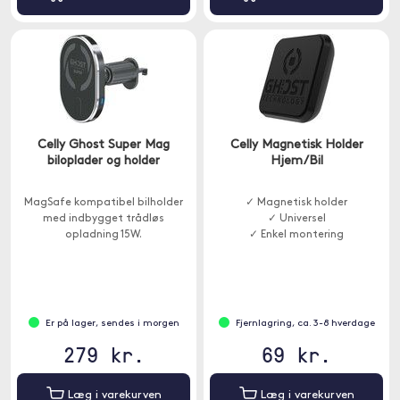
Celly Ghost Super Mag
Celly Magnetisk Holder
biloplader og holder
Hjem/Bil
MagSafe kompatibel bilholder
✓ Magnetisk holder
med indbygget trådløs
✓ Universel
opladning 15W.
✓ Enkel montering
Er på lager, sendes i morgen
Fjernlagring, ca. 3-8 hverdage
279 kr.
69 kr.
Læg i varekurven
Læg i varekurven