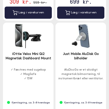
309 kr.
699 kr.
559 kr.
Læg i varekurven
Læg i varekurven
iOttie Velox Mini Qi2
Just Mobile AluDisk Go
Magnetisk Dashboard Mount
bilholder
✓ Fæstnes med sugekop
AluDiscGo er et alsidigt
✓ MagSafe
magnetisk bilmontering, til
✓ 15W
instrumentbræt eller ventilator.
Fjernlagring, ca. 3-8 hverdage
Fjernlagring, ca. 3-8 hverdage