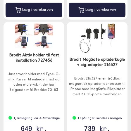
Læg i varekurven
Læg i varekurven
Brodit Aktiv holder til fast
Brodit MagSafe opladerkugle
installation 727456
+ cig-adapter 216327
Justerbar holder med Type-C-
Brodit 216327 er en trådløs
stik. Passer til enheder med og
magnetisk oplader, der passer til
uden etuier/skin, der har
iPhone med MagSafe. Biloplader
følgende mål: Bredde: 70-83
med 2 USB-porte medfølger.
mm, Tykkelse: 2-10 mm.
Fjernlagring, ca. 3-8 hverdage
Er på lager, sendes i morgen
649 kr.
739 kr.