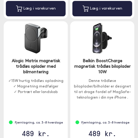
Læg i varekurven
Læg i varekurven
Alogic Matrix magnetisk
Belkin BoostCharge
trådløs oplader med
magnetisk trådløs biloplader
bilmontering
10W
✓15W hurtig trådløs opladning
Denne trådløse
✓ Magnetring medfølger
biloplader/bilholder er designet
✓ Portræt eller landskab
til at drage fordel af MagSafe-
teknologien i din nye iPhone .
Oplad din iPhone hurtigt i bilen
med op til 10W strøm.
Fjernlagring, ca. 3-8 hverdage
Fjernlagring, ca. 3-8 hverdage
489 kr.
489 kr.