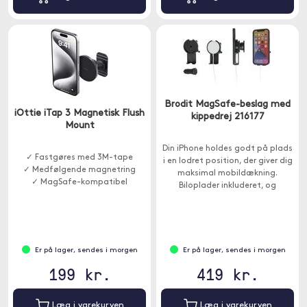
Brodit MagSafe-beslag med
iOttie iTap 3 Magnetisk Flush
kippedrej 216177
Mount
Din iPhone holdes godt på plads
✓ Fastgøres med 3M-tape
i en lodret position, der giver dig
✓ Medfølgende magnetring
maksimal mobildækning.
✓ MagSafe-kompatibel
Biloplader inkluderet, og
beslaget har trust til en
understøtning nedenunder til
enheden.
Er på lager, sendes i morgen
Er på lager, sendes i morgen
199 kr.
419 kr.
Læg i varekurven
Læg i varekurven