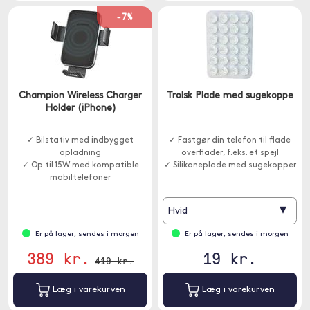
-7%
Champion Wireless Charger
Trolsk Plade med sugekoppe
Holder (iPhone)
✓ Bilstativ med indbygget
✓ Fastgør din telefon til flade
opladning
overflader, f.eks. et spejl
✓ Op til 15W med kompatible
✓ Silikoneplade med sugekopper
mobiltelefoner
▾
Hvid
Er på lager, sendes i morgen
Er på lager, sendes i morgen
389 kr.
19 kr.
419 kr.
Læg i varekurven
Læg i varekurven