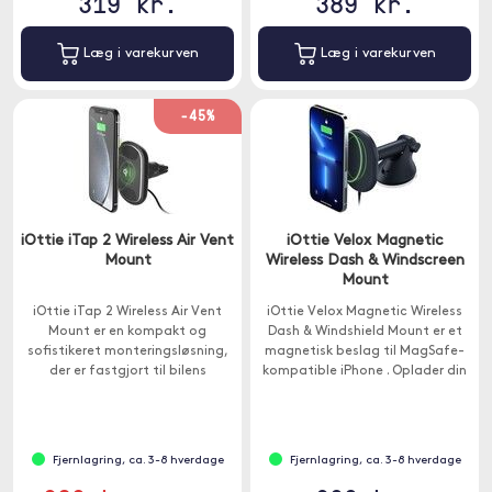
319 kr.
389 kr.
Læg i varekurven
Læg i varekurven
-45%
iOttie iTap 2 Wireless Air Vent
iOttie Velox Magnetic
Mount
Wireless Dash & Windscreen
Mount
iOttie iTap 2 Wireless Air Vent
iOttie Velox Magnetic Wireless
Mount er en kompakt og
Dash & Windshield Mount er et
sofistikeret monteringsløsning,
magnetisk beslag til MagSafe-
der er fastgjort til bilens
kompatible iPhone . Oplader din
luftventiler.
telefon trådløst på 7,5 W.
Fjernlagring, ca. 3-8 hverdage
Fjernlagring, ca. 3-8 hverdage