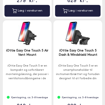
Læg i varekurven
Læg i varekurven
iOttie Easy One Touch 5 Air
iOttie Easy One Touch 5
Vent Mount
Dash & Windshield Mount
iOttie Easy One Touch 5 er en
iOttie Easy One Touch 5 er en
kompakt og sofistikeret
smartphoneholder til
monteringsløsning, der passer i
instrumentbrættet og forruden
ventilationsåbningerne i de
designet til at forbedre din
fleste køretøjer.
køreoplevelse.
Fjernlagring, ca. 3-8 hverdage
Fjernlagring, ca. 3-8 hverdage